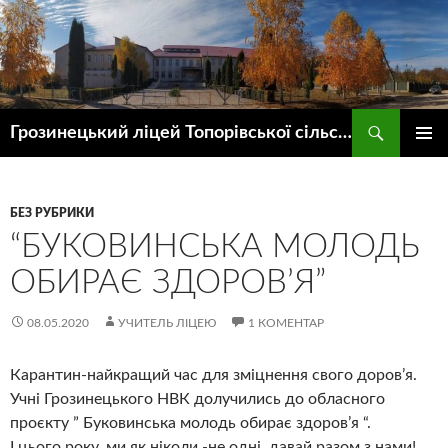
Пошук
Грозинецький ліцей Топорівської сільської ради
ПЕРЕЙТИ
ГОЛОВ
ДО
МЕНЮ
КОНТЕНТУ
БЕЗ РУБРИКИ
“БУКОВИНСЬКА МОЛОДЬ
ОБИРАЄ ЗДОРОВ’Я”
08.05.2020
УЧИТЕЛЬ ЛІЦЕЮ
1 КОМЕНТАР
Карантин-найкращий час для зміцнення свого доров’я.
Учні Грозинецького НВК долучились до обласного
проєкту ” Буковинська молодь обирає здоров’я “.
І цього року, ми як ніколи -не одні, давай разом з нами!