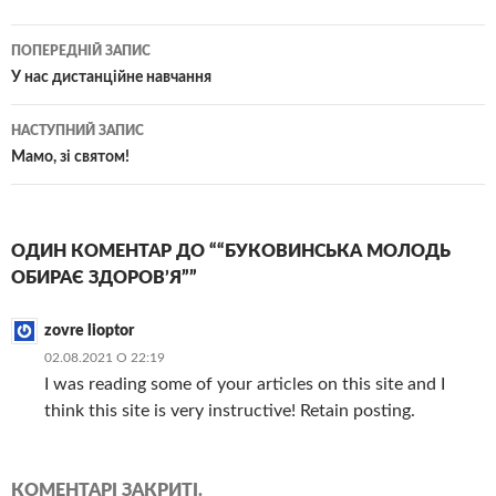
Навігація
ПОПЕРЕДНІЙ ЗАПИС
по
У нас дистанційне навчання
записам
НАСТУПНИЙ ЗАПИС
Мамо, зі святом!
ОДИН КОМЕНТАР ДО ““БУКОВИНСЬКА МОЛОДЬ
ОБИРАЄ ЗДОРОВ’Я””
zovre lioptor
02.08.2021 О 22:19
I was reading some of your articles on this site and I
think this site is very instructive! Retain posting.
КОМЕНТАРІ ЗАКРИТІ.