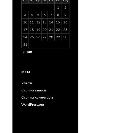
Пн
Вт
Ср
Чт
Пт
Сб
Нд
1
2
3
4
5
6
7
8
9
10
11
12
13
14
15
16
17
18
19
20
21
22
23
24
25
26
27
28
29
30
31
« Лип
МЕТА
Увійти
Стрічка записів
Стрічка коментарів
WordPress.org