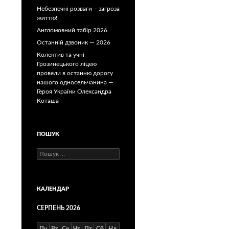
Небезпечні розваги – загроза
життю!
Англомовний табір 2026
Останній дзвоник — 2026
Колектив та учні
Грозинецького ліцею
провели в останню дорогу
нашого односельчанина —
Героя України Олександра
Коташа
ПОШУК
Пошук:
КАЛЕНДАР
СЕРПЕНЬ 2026