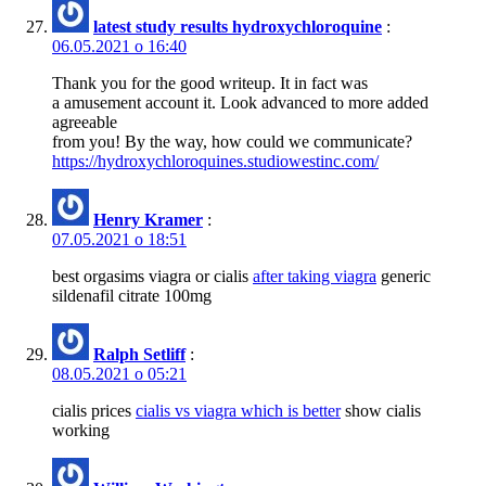
latest study results hydroxychloroquine
:
06.05.2021 о 16:40
Thank you for the good writeup. It in fact was
a amusement account it. Look advanced to more added
agreeable
from you! By the way, how could we communicate?
https://hydroxychloroquines.studiowestinc.com/
Henry Kramer
:
07.05.2021 о 18:51
best orgasims viagra or cialis
after taking viagra
generic
sildenafil citrate 100mg
Ralph Setliff
:
08.05.2021 о 05:21
cialis prices
cialis vs viagra which is better
show cialis
working