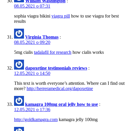
William Washington
:
08.05.2021 о 07:31
sophia viagra bikini
viagra pill
how to use viagra for best
results
Virginia Thomas
:
08.05.2021 о 09:20
5mg cialis
tadalafil for research
how cialis works
dapoxetine testimonials reviews
:
12.05.2021 о 14:50
This text is worth everyone’s attention. Where can I find out
more?
http://herreramedical.org/dapoxetine
kamagra 100mg oral jelly how to use
:
12.05.2021 о 17:36
http://goldkamagra.com
kamagra jelly 100mg