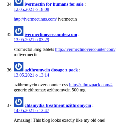
ivermectin for humans for sale
:
12.05.2021 о 18:08
http://ivermectinus.com/
ivermectin
ivermectinovercounter.com
:
13.05.2021 о 03:29
stromectol 3mg tablets
http://ivermectinovercounter.com/
п»їivermectin
azithromycin dosage z pack
:
13.05.2021 о 13:14
azithromycin over counter cvs
http://zithrozpack.com/#
generic zithromax azithromycin 500 mg
chlamydia treatment azithromycin
:
14.05.2021 о 13:47
Amazing! This blog looks exactly like my old one!