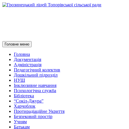
Грозинецький ліцей
Топорівської сільської ради
Пошук
Перейти
Головне меню
до
контенту
Головна
Документація
Адміністрація
Педагогічний колектив
Дошкільний підрозділ
НУШ
Інклюзивне навчання
Психологічна служба
Бібліотека
“Сокіл-Джура”
Харчоблок
Протирадіаційне Укриття
Безпековий простір
Учням
Батькам