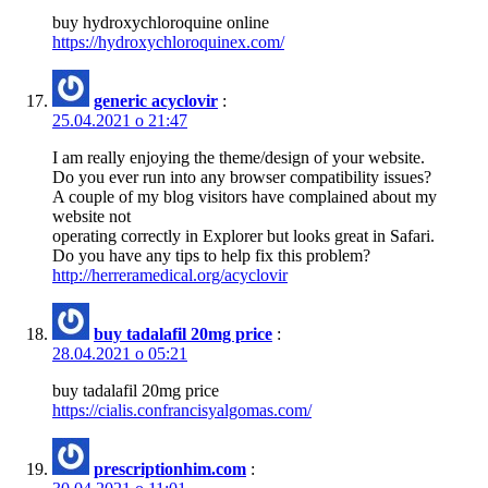
buy hydroxychloroquine online
https://hydroxychloroquinex.com/
generic acyclovir
:
25.04.2021 о 21:47
I am really enjoying the theme/design of your website.
Do you ever run into any browser compatibility issues?
A couple of my blog visitors have complained about my
website not
operating correctly in Explorer but looks great in Safari.
Do you have any tips to help fix this problem?
http://herreramedical.org/acyclovir
buy tadalafil 20mg price
:
28.04.2021 о 05:21
buy tadalafil 20mg price
https://cialis.confrancisyalgomas.com/
prescriptionhim.com
: