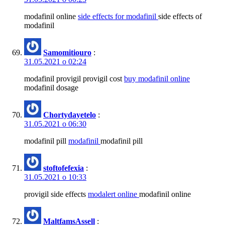
modafinil online
side effects for modafinil
side effects of
modafinil
Samomitiouro
:
31.05.2021 о 02:24
modafinil provigil provigil cost
buy modafinil online
modafinil dosage
Chortydayetelo
:
31.05.2021 о 06:30
modafinil pill
modafinil
modafinil pill
stoftofefexia
:
31.05.2021 о 10:33
provigil side effects
modalert online
modafinil online
MaltfamsAssell
: