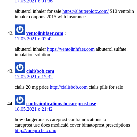
17.05.2021 о 01:36
albuterol inhaler for sale
https://albuterolotc.com/
$10 ventolin
inhaler coupons 2015 with insurance
ventolinhfaer.com
:
17.05.2021 о 02:42
albuterol inhaler
https://ventolinhfaer.com
albuterol sulfate
inhalation solution
cialisbob.com
:
17.05.2021 о 15:32
cialis 20 mg price
http://cialisbob.com
cialis pills for sale
contraindications to careprost use
:
18.05.2021 о 21:42
how dangerous is careprost contraindications to
careprost use does medicaid cover bimatoprost prescriptions
http://carepro1st.com/