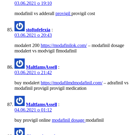
03.06.2021 о 19:10
modafinil vs adderall
provigil
provigil cost
stoftofefexia
:
03.06.2021 о 20:43
modalert 200
https://modafinilok.com/
– modafinil dosage
modalert vs modvigil flmodafinil
MaltfamsAssell
:
03.06.2021 о 21:42
buy modalert
https://modafilmdmodafinil.com/
– adrafinil vs
modafinil provigil provigil medication
MaltfamsAssell
:
04.06.2021 о 01:12
buy provigil online
modafinil dosage
modafinil