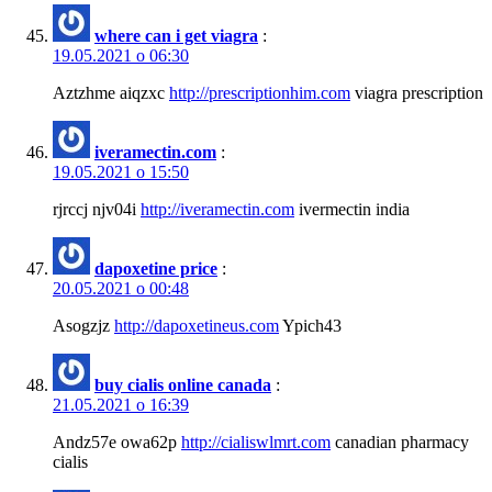
where can i get viagra
:
19.05.2021 о 06:30
Aztzhme aiqzxc
http://prescriptionhim.com
viagra prescription
iveramectin.com
:
19.05.2021 о 15:50
rjrccj njv04i
http://iveramectin.com
ivermectin india
dapoxetine price
:
20.05.2021 о 00:48
Asogzjz
http://dapoxetineus.com
Ypich43
buy cialis online canada
:
21.05.2021 о 16:39
Andz57e owa62p
http://cialiswlmrt.com
canadian pharmacy
cialis