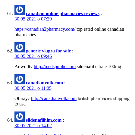
canadian online pharmacies reviews
:
30.05.2021 о 07:29
https://canadian2pharmacy.com/
top rated online canadian
pharmacies
generic viagra for sale
:
30.05.2021 о 09:46
Adwqdty
http://medspublic.com
sildenafil citrate 100mg
canadianvolk.com
:
30.05.2021 о 11:05
Obirayc
http://canadianvolk.com
british pharmacies shipping
to usa
sildenafilhim.com
:
30.05.2021 о 14:02