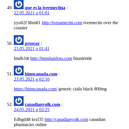
que es la ivermectina
:
22.05.2021 о 01:01
yyo02f lthm81
http://iveramectin.com
ivermectin over the
counter
proscar
:
23.05.2021 о 01:41
Imdh34t
http://himshairloss.com
finasteride
himscanada.com
:
23.05.2021 о 02:16
https://himscanada.com/
generic cialis black 800mg
canadianvolk.com
:
24.05.2021 о 02:25
Edbgd48 loxf35
http://canadianvolk.com
canadian
pharmacies online