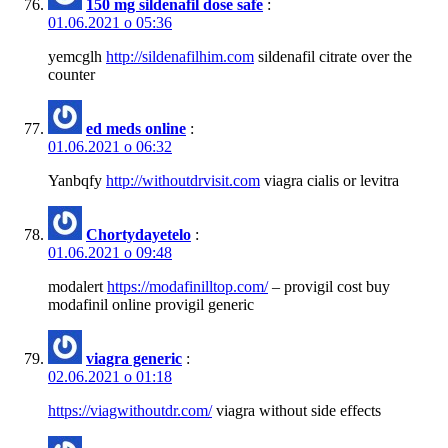
150 mg sildenafil dose safe
:
01.06.2021 о 05:36
yemcglh
http://sildenafilhim.com
sildenafil citrate over the
counter
ed meds online
:
01.06.2021 о 06:32
Yanbqfy
http://withoutdrvisit.com
viagra cialis or levitra
Chortydayetelo
:
01.06.2021 о 09:48
modalert
https://modafinilltop.com/
– provigil cost buy
modafinil online provigil generic
viagra generic
:
02.06.2021 о 01:18
https://viagwithoutdr.com/
viagra without side effects