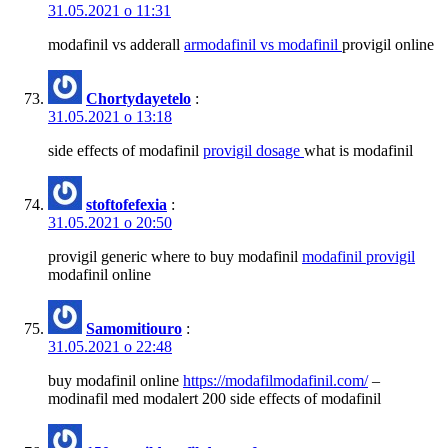
31.05.2021 о 11:31
modafinil vs adderall
armodafinil vs modafinil
provigil online
Chortydayetelo
:
31.05.2021 о 13:18
side effects of modafinil
provigil dosage
what is modafinil
stoftofefexia
:
31.05.2021 о 20:50
provigil generic where to buy modafinil
modafinil provigil
modafinil online
Samomitiouro
:
31.05.2021 о 22:48
buy modafinil online
https://modafilmodafinil.com/
–
modinafil med modalert 200 side effects of modafinil