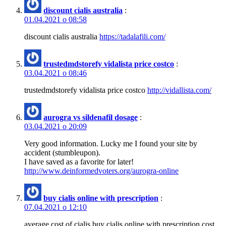
discount cialis australia
:
01.04.2021 о 08:58
discount cialis australia
https://tadalafili.com/
trustedmdstorefy vidalista price costco
:
03.04.2021 о 08:46
trustedmdstorefy vidalista price costco
http://vidallista.com/
aurogra vs sildenafil dosage
:
03.04.2021 о 20:09
Very good information. Lucky me I found your site by
accident (stumbleupon).
I have saved as a favorite for later!
http://www.deinformedvoters.org/aurogra-online
buy cialis online with prescription
:
07.04.2021 о 12:10
average cost of cialis buy cialis online with prescription cost