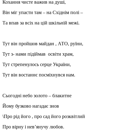
Кохання чисте важив на душі,
Він міг упасти там – на Східнім полі –
Та впав за всіх на цій шкільній межі.
Тут він пройшов майдан , АТО, руїни,
Тут з- нами підіймав освіти храм,
Тут стрепенулось серце України,
Тут він востаннє посміхнувся нам.
Сьогодні небо золото – блакитне
Йому бузково нагадає знов
\Про рід його , про сад його розквітлий
Про вірну і нев’янучу любов.