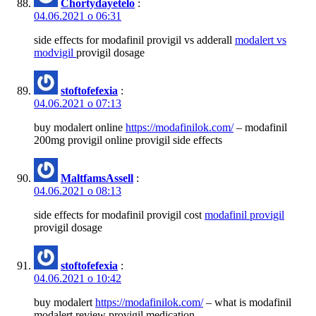
Chortydayetelo
:
04.06.2021 о 06:31
side effects for modafinil provigil vs adderall
modalert vs
modvigil
provigil dosage
stoftofefexia
:
04.06.2021 о 07:13
buy modalert online
https://modafinilok.com/
– modafinil
200mg provigil online provigil side effects
MaltfamsAssell
:
04.06.2021 о 08:13
side effects for modafinil provigil cost
modafinil provigil
provigil dosage
stoftofefexia
:
04.06.2021 о 10:42
buy modalert
https://modafinilok.com/
– what is modafinil
modalert review provigil medication