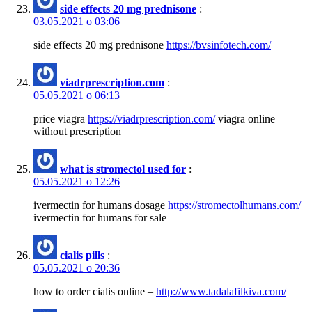
side effects 20 mg prednisone
:
03.05.2021 о 03:06
side effects 20 mg prednisone
https://bvsinfotech.com/
viadrprescription.com
:
05.05.2021 о 06:13
price viagra
https://viadrprescription.com/
viagra online
without prescription
what is stromectol used for
:
05.05.2021 о 12:26
ivermectin for humans dosage
https://stromectolhumans.com/
ivermectin for humans for sale
cialis pills
:
05.05.2021 о 20:36
how to order cialis online –
http://www.tadalafilkiva.com/