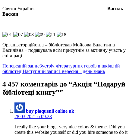
Святої України.
Василь
Васкан
Організатор дійства – бібліотекар Мойсова Валентина
Василівна – подякувала всім присутнім за активну участь у
співпраці.
Навігація
Попередній запис
Зустріч літературних героїв в шкільній
бібліотеці
Наступний запис
1 вересня – день знань
по
записам
4 457 коментарів до “Акція “Подаруй
бібліотеці книгу””
buy plaquenil online uk
:
28.03.2021 о 09:28
I really like your blog.. very nice colors & theme. Did you
create this website yourself or did you hire someone to do it