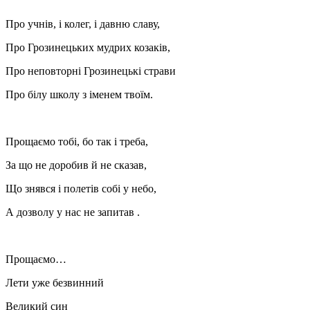
Про учнів, і колег, і давню славу,
Про Грозинецьких мудрих козаків,
Про неповторні Грозинецькі страви
Про білу школу з іменем твоїм.
Прощаємо тобі, бо так і треба,
За що не доробив й не сказав,
Що знявся і полетів собі у небо,
А дозволу у нас не запитав .
Прощаємо…
Лети уже безвинний
Великий син