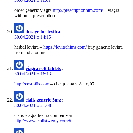
30.04.2021 о 11:01
order generic viagra
http://prescriptionhim.com/
– viagra
without a prescription
dosage for levitra
:
30.04.2021 о 14:15
herbal levitra –
https://levitrahims.com/
buy generic levitra
from india online
viagra soft tablets
:
30.04.2021 о 16:13
http://costpills.com
– cheap viagra Anjry07
cialis generic 5mg
:
30.04.2021 о 21:08
cialis viagra levitra comparison –
http://www.cialistwenty.com/#