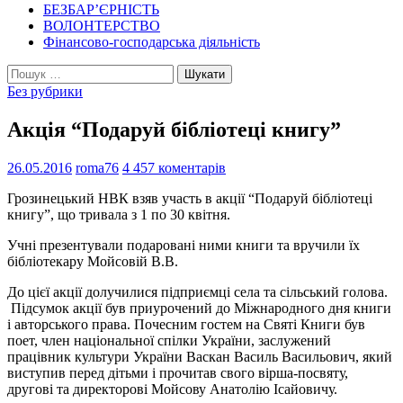
БЕЗБАР’ЄРНІСТЬ
ВОЛОНТЕРСТВО
Фінансово-господарська діяльність
Пошук:
Без рубрики
Акція “Подаруй бібліотеці книгу”
26.05.2016
roma76
4 457 коментарів
Грозинецький НВК взяв участь в акції “Подаруй бібліотеці
книгу”, що тривала з 1 по 30 квітня.
Учні презентували подаровані ними книги та вручили їх
бібліотекару Мойсовій В.В.
До цієї акції долучилися підприємці села та сільський голова.
Підсумок акції був приурочений до Міжнародного дня книги
і авторського права. Почесним гостем на Святі Книги був
поет, член національної спілки України, заслужений
працівник культури України Васкан Василь Васильович, який
виступив перед дітьми і прочитав свого вірша-посвяту,
другові та директорові Мойсову Анатолію Ісайовичу.