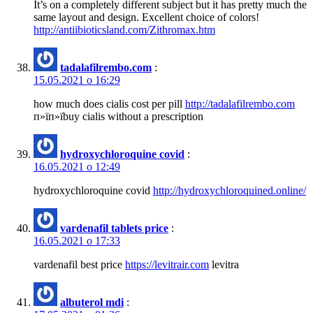
It’s on a completely different subject but it has pretty much the
same layout and design. Excellent choice of colors!
http://antiibioticsland.com/Zithromax.htm
tadalafilrembo.com
:
15.05.2021 о 16:29
how much does cialis cost per pill
http://tadalafilrembo.com
п»їп»їbuy cialis without a prescription
hydroxychloroquine covid
:
16.05.2021 о 12:49
hydroxychloroquine covid
http://hydroxychloroquined.online/
vardenafil tablets price
:
16.05.2021 о 17:33
vardenafil best price
https://levitrair.com
levitra
albuterol mdi
: