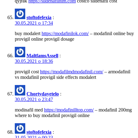
qyjrak
https://sildenafilhim.com
costco sildenafil cost
stoftofefexia
:
30.05.2021 о 17:34
buy modalert
https://modafinilok.com/
– modafinil online buy
provigil online provigil dosage
MaltfamsAssell
:
30.05.2021 о 18:36
provigil cost
https://modafilmdmodafinil.com/
– armodafinil
vs modafinil provigil side effects modalert
Chortydayetelo
:
30.05.2021 о 23:47
modinafil med
https://modafinilltop.com/
– modafinil 200mg
where to buy modafinil provigil online
stoftofefexia
:
31.05.2021 о 00:23