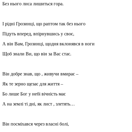
Без нього лиса лишиться гора.
І рідні Грозинці, що раптом так без нього
Підуть вперед, впірнувшись у своє,
А він Вам, Грозинці, щодня вклонявся в ноги
Щоб знали Ви, що він за Вас стає.
Він добре знав, що , живучи вмирає –
Як те зерно щезає для життя –
Бо лише Бог у небі вічність має
А на землі ті дні, як лист , злетять…
Він посміхався через власні болі,