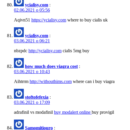
ycialisy.com
:
02.06.2021 о 05:56
Aqivn51
https://ycialisy.com
where to buy cialis uk
ycialisy.com
:
03.06.2021 о 06:21
nbzpdc
http://ycialisy.com
cialis 5mg buy
how much does viagra cost
:
03.06.2021 о 10:43
Aihtrrm
http://withouthims.com
where can i buy viagra
stoftofefexia
:
03.06.2021 о 17:09
adrafinil vs modafinil
buy modalert online
buy provigil
Samomitiouro
: