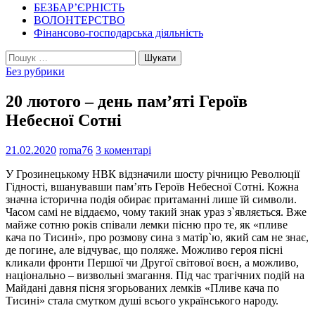
БЕЗБАР’ЄРНІСТЬ
ВОЛОНТЕРСТВО
Фінансово-господарська діяльність
Пошук:
Без рубрики
20 лютого – день пам’яті Героїв
Небесної Сотні
21.02.2020
roma76
3 коментарі
У Грозинецькому НВК відзначили шосту річницю Революції
Гідності, вшанувавши пам’ять Героїв Небесної Сотні. Кожна
значна історична подія обирає притаманні лише їй символи.
Часом самі не віддаємо, чому такий знак ураз з`являється. Вже
майже сотню років співали лемки пісню про те, як «пливе
кача по Тисині», про розмову сина з матір`ю, який сам не знає,
де погине, але відчуває, що поляже. Можливо героя пісні
кликали фронти Першої чи Другої світової воєн, а можливо,
національно – визвольні змагання. Під час трагічних подій на
Майдані давня пісня згорьованих лемків «Пливе кача по
Тисині» стала смутком душі всього українського народу.