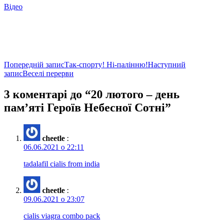
Відео
Навігація
Попередній запис
Так-спорту! Ні-палінню!
Наступний
запис
Веселі перерви
по
записам
3 коментарі до “20 лютого – день
пам’яті Героїв Небесної Сотні”
cheetle
:
06.06.2021 о 22:11
tadalafil cialis from india
cheetle
:
09.06.2021 о 23:07
cialis viagra combo pack