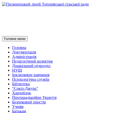
Грозинецький ліцей
Топорівської сільської ради
Пошук
Перейти
Головне меню
до
контенту
Головна
Документація
Адміністрація
Педагогічний колектив
Дошкільний підрозділ
НУШ
Інклюзивне навчання
Психологічна служба
Бібліотека
“Сокіл-Джура”
Харчоблок
Протирадіаційне Укриття
Безпековий простір
Учням
Батькам