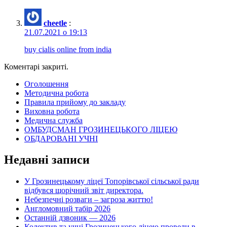
cheetle
:
21.07.2021 о 19:13
buy cialis online from india
Коментарі закриті.
Оголошення
Методична робота
Правила прийому до закладу
Виховна робота
Медична служба
ОМБУДСМАН ГРОЗИНЕЦЬКОГО ЛІЦЕЮ
ОБДАРОВАНІ УЧНІ
Недавні записи
У Грозинецькому ліцеї Топорівської сільської ради
відбувся щорічний звіт директора.
Небезпечні розваги – загроза життю!
Англомовний табір 2026
Останній дзвоник — 2026
Колектив та учні Грозинецького ліцею провели в