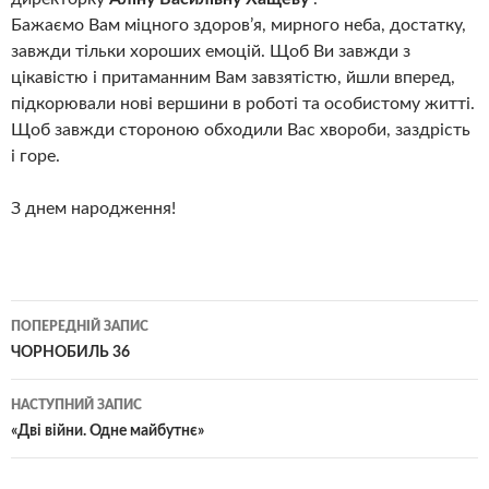
Бажаємо Вам міцного здоров’я, мирного неба, достатку,
завжди тільки хороших емоцій. Щоб Ви завжди з
цікавістю і притаманним Вам завзятістю, йшли вперед,
підкорювали нові вершини в роботі та особистому житті.
Щоб завжди стороною обходили Вас хвороби, заздрість
і горе.
З днем народження!
Навігація
ПОПЕРЕДНІЙ ЗАПИС
по
ЧОРНОБИЛЬ 36
записам
НАСТУПНИЙ ЗАПИС
«Дві війни. Одне майбутнє»