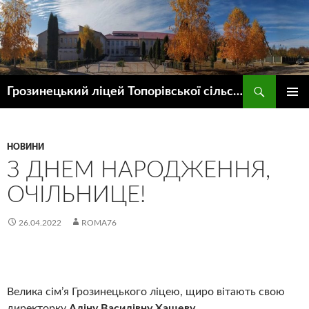
Пошук
Грозинецький ліцей Топорівської сільської ради
ПЕРЕЙТИ
ГОЛОВ
ДО
МЕНЮ
КОНТЕНТУ
НОВИНИ
З ДНЕМ НАРОДЖЕННЯ,
ОЧІЛЬНИЦЕ!
26.04.2022
ROMA76
Велика сім’я Грозинецького ліцею, щиро вітають свою
директорку
Аліну Василівну Хащеву
.