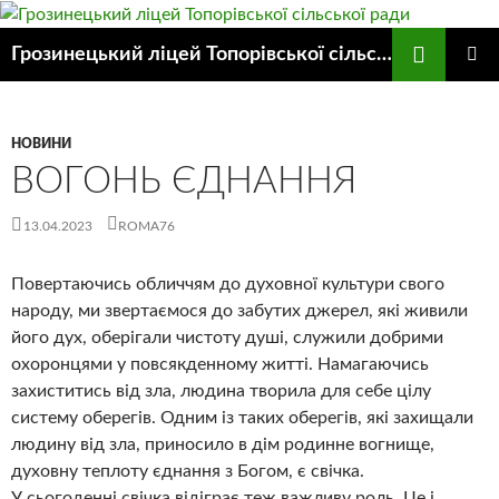
Пошук
Грозинецький ліцей Топорівської сільської ради
ПЕРЕЙТИ
ГОЛОВ
ДО
МЕНЮ
КОНТЕНТУ
НОВИНИ
ВОГОНЬ ЄДНАННЯ
13.04.2023
ROMA76
Повертаючись обличчям до духовної культури свого
народу, ми звертаємося до забутих джерел, які живили
його дух, оберігали чистоту душі, служили добрими
охоронцями у повсякденному житті. Намагаючись
захиститись від зла, людина творила для себе цілу
систему оберегів. Одним із таких оберегів, які захищали
людину від зла, приносило в дім родинне вогнище,
духовну теплоту єднання з Богом, є свічка.
У сьогоденні свічка відіграє теж важливу роль. Це і