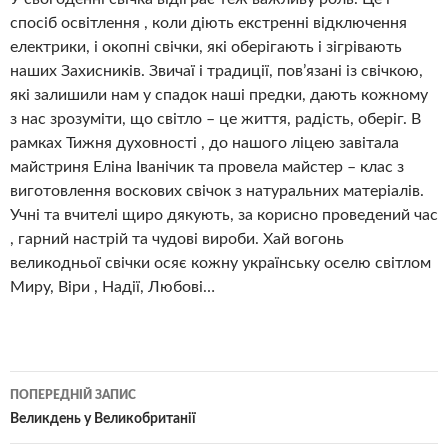
спосіб освітлення , коли діють екстренні відключення
електрики, і окопні свічки, які оберігають і зігрівають
наших Захисників. Звичаї і традиції, пов’язані із свічкою,
які залишили нам у спадок наші предки, дають кожному
з нас зрозуміти, що світло – це життя, радість, оберіг. В
рамках Тижня духовності , до нашого ліцею завітала
майстриня Еліна Іванічик та провела майстер – клас з
виготовлення воскових свічок з натуральних матеріалів.
Учні та вчителі щиро дякують, за корисно проведений час
, гарний настрій та чудові вироби. Хай вогонь
великодньої свічки осяє кожну українську оселю світлом
Миру, Віри , Надії, Любові…
Навігація
ПОПЕРЕДНІЙ ЗАПИС
по
Великдень у Великобританії