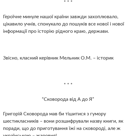
* * *
Героїчне минуле нашої країни завжди захоплювало,
цікавило учнів, спонукало до пошуків все нової і нової
інформації про історію рідного краю, держави.
Звісно, класний керівник Мельник О.М. – історик
* * *
“Сковорода від А до Я”
Григорій Сковорода мав би тішитися з гумору
шестикласників – вони розшифрували назву книги, як
поради, що до приготування їжі на сковороді, але ж
українською – жаровня!