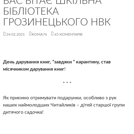
ВАС ВІТАЄ ШКІЛЬНА
БІБЛІОТЕКА
ГРОЗИНЕЦЬКОГО НВК
24.02.2021
ROMA76
65 КОМЕНТАРІВ
День дарування книг, “завдяки ” карантину, став
місячником дарування книг
!
* * *
Як приємно отримувати подарунки, особливо з рук
наших наймолодших Читайликів – дітей старшої групи
дитячого садочка!