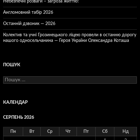
Небезпечні розваги – загроза життю!
Англомовний табір 2026
Останній дзвоник — 2026
Колектив та учні Грозинецького ліцею провели в останню дорогу
нашого односельчанина — Героя України Олександра Коташа
ПОШУК
Пошук:
КАЛЕНДАР
СЕРПЕНЬ 2026
Пн
Вт
Ср
Чт
Пт
Сб
Нд