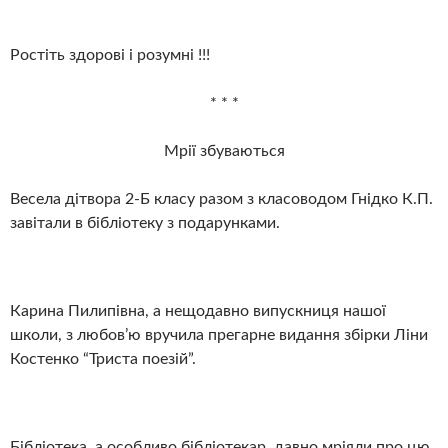
Ростіть здорові і розумні !!!
* * *
Мрії збуваються
Весела дітвора 2-Б класу разом з класоводом Гнідко К.П.
завітали в бібліотеку з подарунками.
Карина Пилипівна, а нещодавно випускниця нашої
школи, з любов’ю вручила прегарне видання збірки Ліни
Костенко “Триста поезій”.
Бібліотека, а особливо бібліотекар, давно мріяли про цю