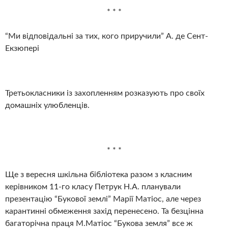
* * *
“Ми відповідальні за тих, кого приручили” А. де Сент-
Екзюпері
Третьокласники із захопленням розказують про своїх
домашніх улюбленців.
* * *
Ще з вересня шкільна бібліотека разом з класним
керівником 11-го класу Петрук Н.А. планували
презентацію “Букової землі” Марії Матіос, але через
карантинні обмеження захід перенесено. Та безцінна
багаторічна праця М.Матіос “Букова земля” все ж