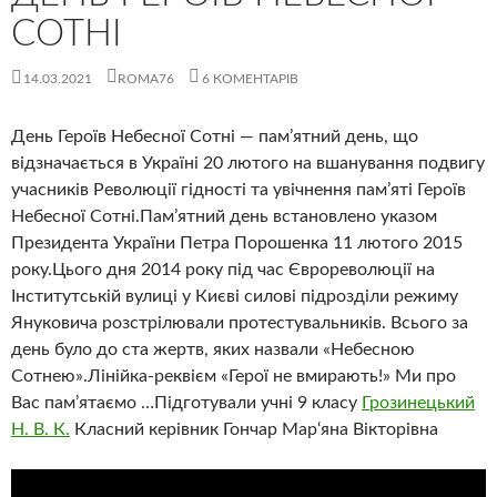
СОТНІ
14.03.2021
ROMA76
6 КОМЕНТАРІВ
День Героїв Небесної Сотні — пам’ятний день, що
відзначається в Україні 20 лютого на вшанування подвигу
учасників Революції гідності та увічнення пам’яті Героїв
Небесної Сотні.Пам’ятний день встановлено указом
Президента України Петра Порошенка 11 лютого 2015
року.Цього дня 2014 року під час Єврореволюції на
Інститутській вулиці у Києві силові підрозділи режиму
Януковича розстрілювали протестувальників. Всього за
день було до ста жертв, яких назвали «Небесною
Сотнею».Лінійка-реквієм «Герої не вмирають!» Ми про
Вас пам’ятаємо …Підготували учні 9 класу
Грозинецький
Н. В. К.
Класний керівник Гончар Мар‘яна Вікторівна