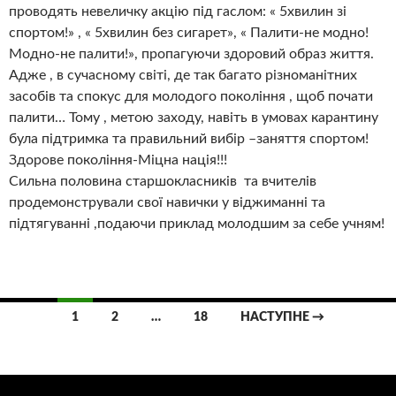
проводять невеличку акцію під гаслом: « 5хвилин зі
спортом!» , « 5хвилин без сигарет», « Палити-не модно!
Модно-не палити!», пропагуючи здоровий образ життя.
Адже , в сучасному світі, де так багато різноманітних
засобів та спокус для молодого покоління , щоб почати
палити… Тому , метою заходу, навіть в умовах карантину
була підтримка та правильний вибір –заняття спортом!
Здорове покоління-Міцна нація!!!
Сильна половина старшокласників та вчителів
продемонстрували свої навички у віджиманні та
підтягуванні ,подаючи приклад молодшим за себе учням!
Навігація
1
2
…
18
НАСТУПНЕ →
по
записам