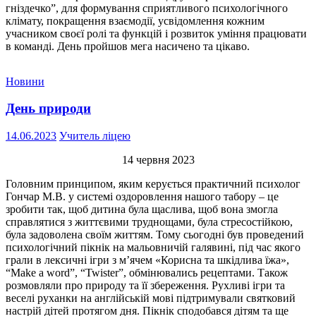
гніздечко”, для формування сприятливого психологічного
клімату, покращення взаємодії, усвідомлення кожним
учасником своєї ролі та функцій і розвиток уміння працювати
в команді. День пройшов мега насичено та цікаво.
Новини
День природи
14.06.2023
Учитель ліцею
14 червня 2023
Головним принципом, яким керується практичний психолог
Гончар М.В. у системі оздоровлення нашого табору – це
зробити так, щоб дитина була щаслива, щоб вона змогла
справлятися з життєвими труднощами, була стресостійкою,
була задоволена своїм життям. Тому сьогодні був проведений
психологічний пікнік на мальовничій галявині, під час якого
грали в лексичні ігри з м’ячем «Корисна та шкідлива їжа»,
“Make a word”, “Twister”, обмінювались рецептами. Також
розмовляли про природу та її збереження. Рухливі ігри та
веселі руханки на англійській мові підтримували святковий
настрій дітей протягом дня. Пікнік сподобався дітям та ще