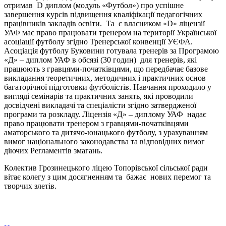
отримав D диплом (модуль «Футбол») про успішне
завершення курсів підвищення кваліфікації педагогічних
працівників закладів освіти. Та є власником «D» ліцензії
УАФ має право працювати тренером на території Української
асоціації футболу згідно Тренерської конвенції УЄФА.
Асоціація футболу Буковини готувала тренерів за Програмою
«Д» – диплом УАФ в обсязі (30 годин) для тренерів, які
працюють з гравцями-початківцями, що передбачає базове
викладання теоретичних, методичних і практичних основ
багаторічної підготовки футболістів. Навчання проходило у
вигляді семінарів та практичних занять, які проводили
досвідчені викладачі та спеціалісти згідно затвердженої
програми та розкладу. Ліцензія «Д» – диплому УАФ надає
право працювати тренером з гравцями-початківцями
аматорського та дитячо-юнацького футболу, з урахуванням
вимог національного законодавства та відповідних вимог
діючих Регламентів змагань.
Колектив Грозинецького ліцею Топорівської сільської ради
вітає колегу з цим досягненням та бажає нових перемог та
творчих злетів.