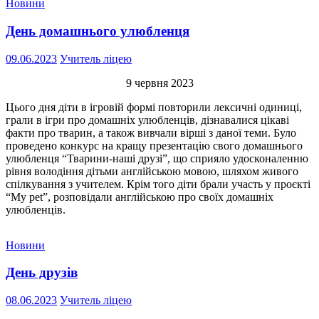
Новини
День домашнього улюбленця
09.06.2023
Учитель ліцею
9 червня 2023
Цього дня діти в ігровій формі повторили лексичні одиниці,
грали в ігри про домашніх улюбленців, дізнавалися цікаві
факти про тварин, а також вивчали вірші з даної теми. Було
проведено конкурс на кращу презентацію свого домашнього
улюбленця “Тварини-наші друзі”, що сприяло удосконаленню
рівня володіння дітьми англійською мовою, шляхом живого
спілкування з учителем. Крім того діти брали участь у проєкті
“My pet”, розповідали англійською про своїх домашніх
улюбленців.
Новини
День друзів
08.06.2023
Учитель ліцею