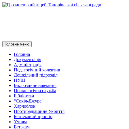
Грозинецький ліцей
Топорівської сільської ради
Пошук
Перейти
Головне меню
до
контенту
Головна
Документація
Адміністрація
Педагогічний колектив
Дошкільний підрозділ
НУШ
Інклюзивне навчання
Психологічна служба
Бібліотека
“Сокіл-Джура”
Харчоблок
Протирадіаційне Укриття
Безпековий простір
Учням
Батькам