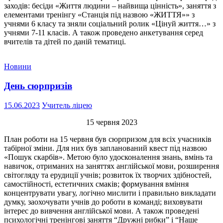
заходів: бесіди «Життя людини – найвища цінність», заняття з
елементами тренінгу «Станція під назвою «ЖИТТЯ»» з
учнями 6 класу та зняли соціальний ролик «Цінуй життя…» з
учнями 7-11 класів. А також проведено анкетування серед
вчителів та дітей по даній тематиці.
Новини
День сюрпризів
15.06.2023
Учитель ліцею
15 червня 2023
План роботи на 15 червня був сюрпризом для всіх учасників
табірної зміни. Для них був запланований квест під назвою
«Пошук скарбів». Метою було удосконалення знань, вмінь та
навичок, отриманих на заняттях англійської мови, розширення
світогляду та ерудиції учнів; розвиток їх творчих здібностей,
самостійності, естетичних смаків; формування вміння
концентрувати увагу, логічно мислити і правильно викладати
думку, заохочувати учнів до роботи в команді; виховувати
інтерес до вивчення англійської мови. А також проведені
психологічні тренінгові заняття “Дружні рибки” і “Наше