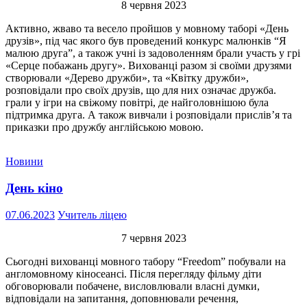
8 червня 2023
Активно, жваво та весело пройшов у мовному таборі «День
друзів», під час якого був проведений конкурс малюнків “Я
малюю друга”, а також учні із задоволенням брали участь у грі
«Серце побажань другу». Вихованці разом зі своїми друзями
створювали «Дерево дружби», та «Квітку дружби»,
розповідали про своїх друзів, що для них означає дружба.
грали у ігри на свіжому повітрі, де найголовнішою була
підтримка друга. А також вивчали і розповідали прислів’я та
приказки про дружбу англійською мовою.
Новини
День кіно
07.06.2023
Учитель ліцею
7 червня 2023
Сьогодні вихованці мовного табору “Freedom” побували на
англомовному кіносеансі. Після перегляду фільму діти
обговорювали побачене, висловлювали власні думки,
відповідали на запитання, доповнювали речення,