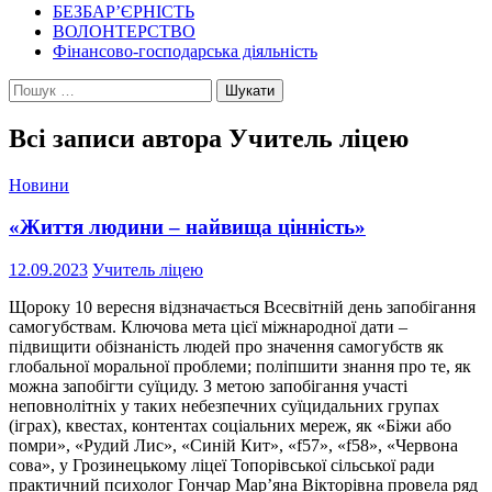
БЕЗБАР’ЄРНІСТЬ
ВОЛОНТЕРСТВО
Фінансово-господарська діяльність
Пошук:
Всі записи автора Учитель ліцею
Новини
«Життя людини – найвища цінність»
12.09.2023
Учитель ліцею
Щороку 10 вересня відзначається Всесвітній день запобігання
самогубствам. Ключова мета цієї міжнародної дати –
підвищити обізнаність людей про значення самогубств як
глобальної моральної проблеми; поліпшити знання про те, як
можна запобігти суїциду. З метою запобігання участі
неповнолітніх у таких небезпечних суїцидальних групах
(іграх), квестах, контентах соціальних мереж, як «Біжи або
помри», «Рудий Лис», «Синій Кит», «f57», «f58», «Червона
сова», у Грозинецькому ліцеї Топорівської сільської ради
практичний психолог Гончар Мар’яна Вікторівна провела ряд