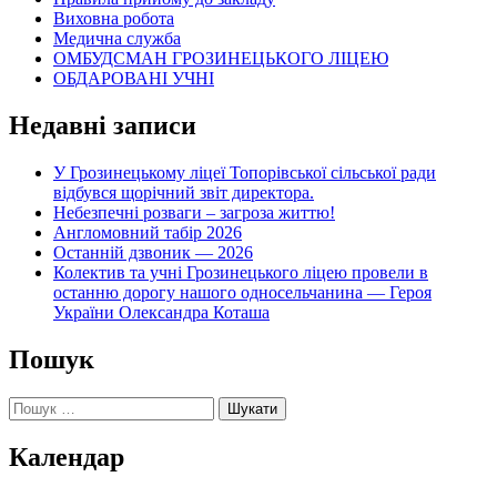
Виховна робота
Медична служба
ОМБУДСМАН ГРОЗИНЕЦЬКОГО ЛІЦЕЮ
ОБДАРОВАНІ УЧНІ
Недавні записи
У Грозинецькому ліцеї Топорівської сільської ради
відбувся щорічний звіт директора.
Небезпечні розваги – загроза життю!
Англомовний табір 2026
Останній дзвоник — 2026
Колектив та учні Грозинецького ліцею провели в
останню дорогу нашого односельчанина — Героя
України Олександра Коташа
Пошук
Пошук:
Календар