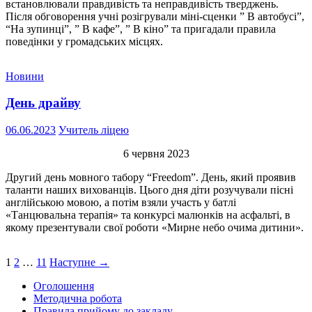
встановлювали правдивість та неправдивість тверджень.
Після обговорення учні розігрували міні-сценки ” В автобусі”,
“На зупинці”, ” В кафе”, ” В кіно” та пригадали правила
поведінки у громадських місцях.
Новини
День драйву
06.06.2023
Учитель ліцею
6 червня 2023
Другий день мовного табору “Freedom”. День, який проявив
таланти наших вихованців. Цього дня діти розучували пісні
англійською мовою, а потім взяли участь у батлі
«Танцювальна терапія» та конкурсі малюнків на асфальті, в
якому презентували свої роботи «Мирне небо очима дитини».
Навігація
1
2
…
11
Наступне →
по
Оголошення
записам
Методична робота
Правила прийому до закладу