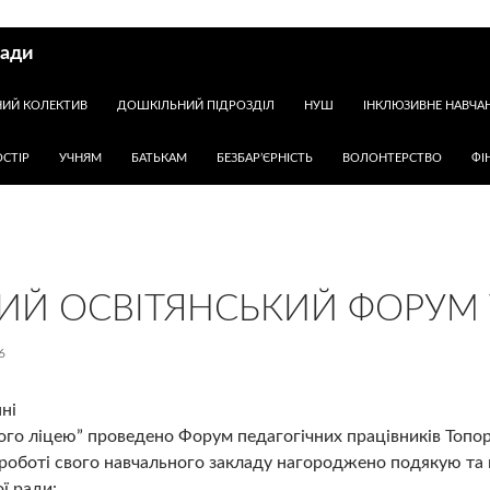
ради
НИЙ КОЛЕКТИВ
ДОШКІЛЬНИЙ ПІДРОЗДІЛ
НУШ
ІНКЛЮЗИВНЕ НАВЧА
СТІР
УЧНЯМ
БАТЬКАМ
БЕЗБАР’ЄРНІСТЬ
ВОЛОНТЕРСТВО
ФІ
ИЙ ОСВІТЯНСЬКИЙ ФОРУМ 
6
ні
го ліцею” проведено Форум педагогічних працівників Топорі
 роботі свого навчального закладу нагороджено подякую та
ої ради: