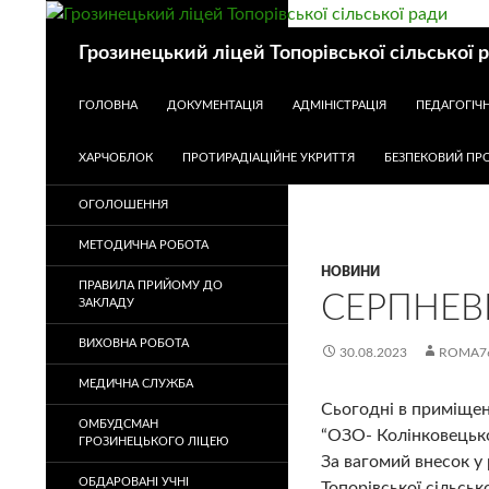
Пошук
Грозинецький ліцей Топорівської сільської 
ПЕРЕЙТИ ДО КОНТЕНТУ
ГОЛОВНА
ДОКУМЕНТАЦІЯ
АДМІНІСТРАЦІЯ
ПЕДАГОГІЧ
ХАРЧОБЛОК
ПРОТИРАДІАЦІЙНЕ УКРИТТЯ
БЕЗПЕКОВИЙ ПРО
ОГОЛОШЕННЯ
МЕТОДИЧНА РОБОТА
НОВИНИ
ПРАВИЛА ПРИЙОМУ ДО
СЕРПНЕВ
ЗАКЛАДУ
ВИХОВНА РОБОТА
30.08.2023
ROMA7
МЕДИЧНА СЛУЖБА
Сьогодні в приміщен
ОМБУДСМАН
“ОЗО- Колінковецько
ГРОЗИНЕЦЬКОГО ЛІЦЕЮ
За вагомий внесок у
ОБДАРОВАНІ УЧНІ
Топорівської сільськ