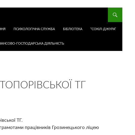
ННЯ
ПСИХОЛОГІЧНА СЛУЖБА
БІБЛІОТЕКА
“СОКІЛ-ДЖУРА”
НАНСОВО-ГОСПОДАРСЬКА ДІЯЛЬНІСТЬ
ТОПОРІВСЬКОЇ ТГ
вської ТГ.
 грамотами працівників Грозинецького ліцею