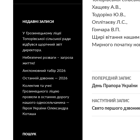
Хащеву А.В.,
Тодоріко Ю.В.,
Оплітаєву Л.С.,
НЕДАВНІ ЗАПИСИ
Гончара В.П.
У Грозинецькому ліцеї
Щирі вітання нашим
Топорівської сільської ради
Мирного початку нов
відбувся щорічний звіт
директора.
Небезпечні розваги – загроза
життю!
Англомовний табір 2026
Навігація
Останній дзвоник — 2026
ПОПЕРЕДНІЙ ЗАПИС
по
Колектив та учні
День Прапора України
Грозинецького ліцею
записам
провели в останню дорогу
НАСТУПНИЙ ЗАПИС
нашого односельчанина —
Героя України Олександра
Свято першого дзвони
Коташа
ПОШУК