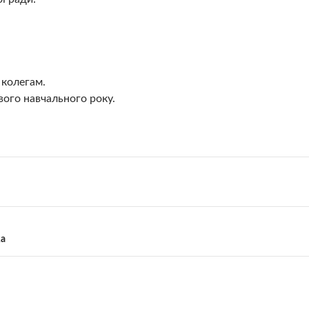
 колегам.
ого навчального року.
ка