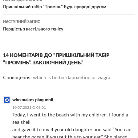
по
Пришкільний табір “Промінь”. Будь природі другом.
записам
НАСТУПНИЙ ЗАПИС
Першість з настільного тенісу
14 КОМЕНТАРІВ ДО “ПРИШКІЛЬНИЙ ТАБІР
“ПРОМІНЬ”. ЗАКЛЮЧНИЙ ДЕНЬ.”
Сповіщення:
which is better dapoxetine or viagra
who makes plaquenil
10.07.2021 О 09:01
Today, I went to the beach with my children. I found a
sea shell
and gave it to my 4 year old daughter and said “You can
hear the ocean if you put this to your ear.” She placed