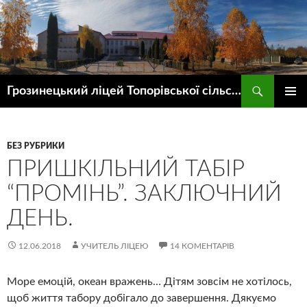
Пошук
Грозинецький ліцей Топорівської сільської ради
ПЕРЕЙТИ
ГОЛОВ
ДО
МЕНЮ
КОНТЕНТУ
БЕЗ РУБРИКИ
ПРИШКІЛЬНИЙ ТАБІР
“ПРОМІНЬ”. ЗАКЛЮЧНИЙ
ДЕНЬ.
12.06.2018
УЧИТЕЛЬ ЛІЦЕЮ
14 КОМЕНТАРІВ
Море емоцій, океан вражень… Дітям зовсім не хотілось,
щоб життя табору добігало до завершення. Дякуємо