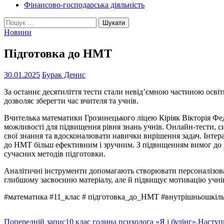
Фінансово-господарська діяльність
Пошук:
Новини
Підготовка до НМТ
30.01.2025
Бурак Денис
За останнє десятиліття тести стали невід’ємною частиною освіт
дозволяє зберегти час вчителя та учнів.
Вчителька математики Грозинецького ліцею Кіріяк Вікторія Фед
можливості для підвищення рівня знань учнів. Онлайн-тести, с
свої знання та вдосконалювати навички вирішення задач. Інте
до НМТ більш ефективним і зручним. З підвищенням вимог до у
сучасних методів підготовки.
Аналітичні інструменти допомагають створювати персоналізовані
глибшому засвоєнню матеріалу, але й підвищує мотивацію учнів,
#математика #11_клас # підготовка_до_НМТ #внутрішньошкі
Навігація
Попередній запис
10 клас година психолога «Я і булінг».
Наступ