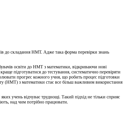
чнів до складання НМТ. Адже така форма перевірки знань
бувачів освіти до НМТ з математики, відкриваючи нові
 краще підготуватися до тестування, систематично перевіряти
ролювати прогрес кожного учня, що робить процес підготовки
ту (НМТ) з математики стає все більш важливим використання
 яких учень відчуває труднощі. Такий підхід не тільки сприяє
міють, над чим потрібно працювати.