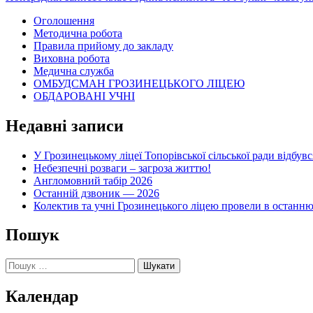
по
Оголошення
Методична робота
записам
Правила прийому до закладу
Виховна робота
Медична служба
ОМБУДСМАН ГРОЗИНЕЦЬКОГО ЛІЦЕЮ
ОБДАРОВАНІ УЧНІ
Недавні записи
У Грозинецькому ліцеї Топорівської сільської ради відбув
Небезпечні розваги – загроза життю!
Англомовний табір 2026
Останній дзвоник — 2026
Колектив та учні Грозинецького ліцею провели в останн
Пошук
Пошук:
Календар