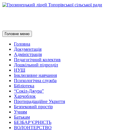
Грозинецький ліцей Топорівсь
Пошук
Перейти
Головне меню
до
контенту
Головна
Документація
Адміністрація
Педагогічний колектив
Дошкільний підрозділ
НУШ
Інклюзивне навчання
Психологічна служба
Бібліотека
“Сокіл-Джура”
Харчоблок
Протирадіаційне Укриття
Безпековий простір
Учням
Батькам
БЕЗБАР’ЄРНІСТЬ
ВОЛОНТЕРСТВО