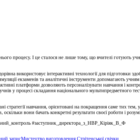
нього процесу. І це сталося не лише тому, що вчителі готують у
орівна використовує інтерактивні технології для підготовки здо
имуляції екзаменів та аналітичні інструменти допомагають учням
рактивні платформи дозволяють персоналізувати навчання і конт
чнів у процесі складання національного мультипредметного тес
 стратегії навчання, орієнтовані на покращення саме тих тем, у
 оскільки вони бачать конкретні результати своєї роботи і розу
льний_контроль #заступник_директора_з_НВР_Кіріяк_В_Ф
ний запис
Мистецтво виготовлення Стрітенської свічки