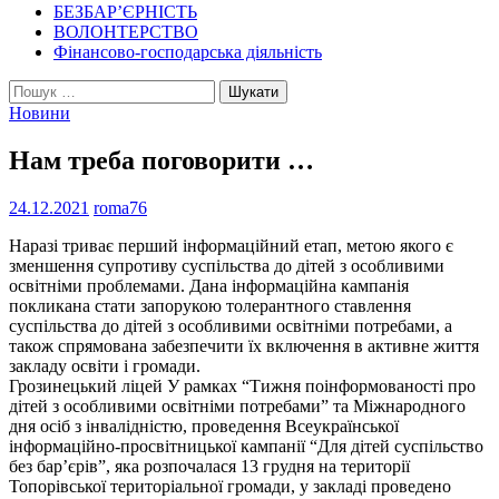
БЕЗБАР’ЄРНІСТЬ
ВОЛОНТЕРСТВО
Фінансово-господарська діяльність
Пошук:
Новини
Нам треба поговорити …
24.12.2021
roma76
Наразі триває перший інформаційний етап, метою якого є
зменшення супротиву суспільства до дітей з особливими
освітніми проблемами. Дана інформаційна кампанія
покликана стати запорукою толерантного ставлення
суспільства до дітей з особливими освітніми потребами, а
також спрямована забезпечити їх включення в активне життя
закладу освіти і громади.
Грозинецький ліцей У рамках “Тижня поінформованості про
дітей з особливими освітніми потребами” та Міжнародного
дня осіб з інвалідністю, проведення Всеукраїнської
інформаційно-просвітницької кампанії “Для дітей суспільство
без бар’єрів”, яка розпочалася 13 грудня на території
Топорівської територіальної громади, у закладі проведено