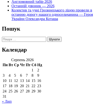
Англомовний табір 2026
Останній дзвоник — 2026
Колектив та учні Грозинецького ліцею провели в
останню дорогу нашого односельчанина — Героя
України Олександра Коташа
Пошук
Пошук:
Календар
Серпень 2026
Пн
Вт
Ср
Чт
Пт
Сб
Нд
1
2
3
4
5
6
7
8
9
10
11
12
13
14
15
16
17
18
19
20
21
22
23
24
25
26
27
28
29
30
31
« Лип