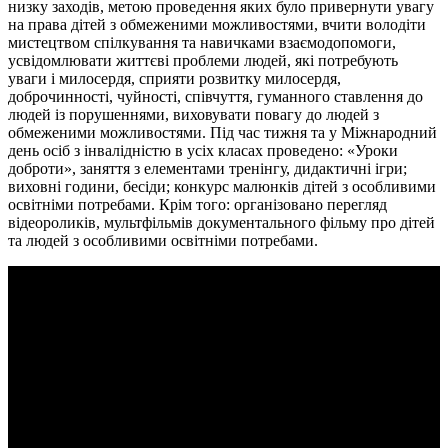
низку заходів, метою проведення яких було привернути увагу
на права дітей з обмеженими можливостями, вчити володіти
мистецтвом спілкування та навичками взаємодопомоги,
усвідомлювати життєві проблеми людей, які потребують
уваги і милосердя, сприяти розвитку милосердя,
доброчинності, чуйності, співчуття, гуманного ставлення до
людей із порушеннями, виховувати повагу до людей з
обмеженими можливостями. Під час тижня та у Міжнародний
день осіб з інвалідністю в усіх класах проведено: «Уроки
доброти», заняття з елементами тренінгу, дидактичні ігри;
виховні години, бесіди; конкурс малюнків дітей з особливими
освітніми потребами. Крім того: організовано перегляд
відеороликів, мультфільмів документального фільму про дітей
та людей з особливими освітніми потребами.