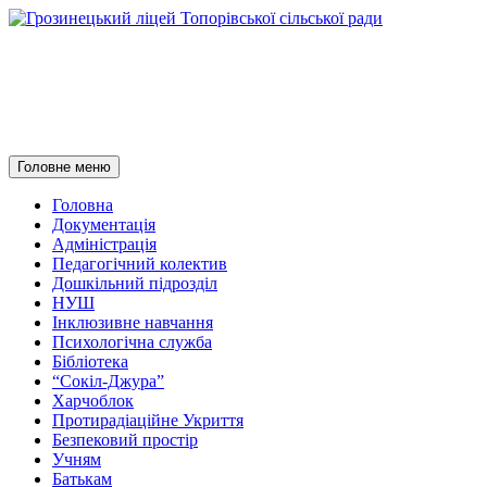
Грозинецький ліцей
Топорівської сільської ради
Пошук
Перейти
Головне меню
до
контенту
Головна
Документація
Адміністрація
Педагогічний колектив
Дошкільний підрозділ
НУШ
Інклюзивне навчання
Психологічна служба
Бібліотека
“Сокіл-Джура”
Харчоблок
Протирадіаційне Укриття
Безпековий простір
Учням
Батькам