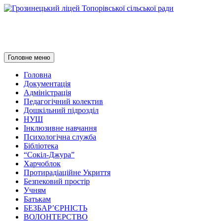
Грозинецький ліцей Топорівсь
Пошук
Перейти
Головне меню
до
контенту
Головна
Документація
Адміністрація
Педагогічний колектив
Дошкільний підрозділ
НУШ
Інклюзивне навчання
Психологічна служба
Бібліотека
“Сокіл-Джура”
Харчоблок
Протирадіаційне Укриття
Безпековий простір
Учням
Батькам
БЕЗБАР’ЄРНІСТЬ
ВОЛОНТЕРСТВО