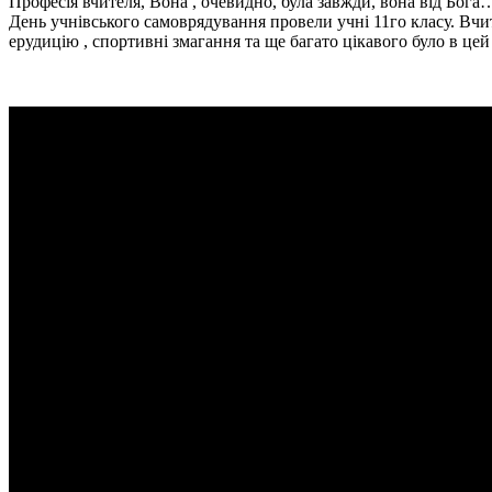
Професія вчителя, Вона , очевидно, була завжди, вона від Бога
День учнівського самоврядування провели учні 11го класу. Вчите
ерудицію , спортивні змагання та ще багато цікавого було в цей