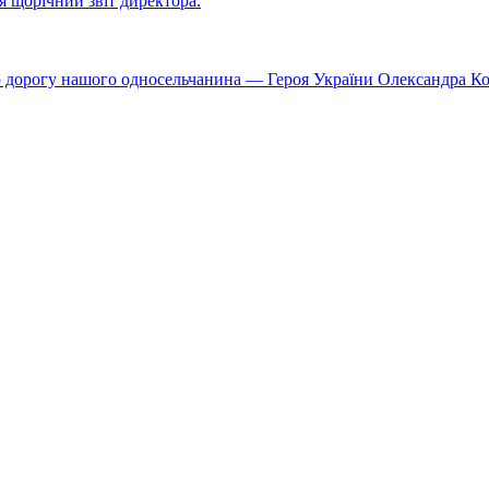
ся щорічний звіт директора.
ю дорогу нашого односельчанина — Героя України Олександра К