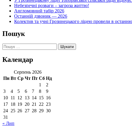
У Грозинецькому ліцеї Топорівської сільської ради відбув
Небезпечні розваги – загроза життю!
Англомовний табір 2026
Останній дзвоник — 2026
Колектив та учні Грозинецького ліцею провели в останн
Пошук
Пошук:
Календар
Серпень 2026
Пн
Вт
Ср
Чт
Пт
Сб
Нд
1
2
3
4
5
6
7
8
9
10
11
12
13
14
15
16
17
18
19
20
21
22
23
24
25
26
27
28
29
30
31
« Лип