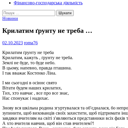
Фінансово-господарська діяльність
Пошук:
Новини
Крилатим ґрунту не треба …
02.10.2023
roma76
Крилатим ґрунту не треба
Крилатим, кажуть , ґрунту не треба.
Землі не буде, то буде небо.
В цьому, напевно, правда пташина.
І так вважає Костенко Ліна.
І ми сьогодні в осіннє свято
Вітати будем наших крилатих,
Тих, хто навчає , все про все знає,
Нас спонукає і надихає.
Знову вся шкільна родина згуртувалася та об′єдналася, бо непро
зупинити, щоб вихованців своїх захистити, щоб підтримати інши
завдяки вчителям на світі з′являються представники всіх фахів 
А хто вчителя навчив, щоб він став вчителем?!