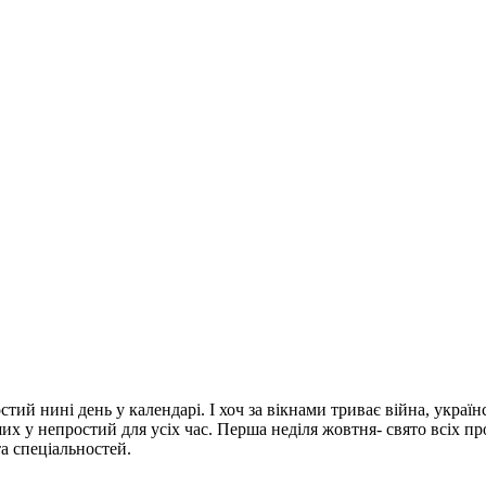
стий нині день у календарі. І хоч за вікнами триває війна, україн
х у непростий для усіх час. Перша неділя жовтня- свято всіх про
та спеціальностей.