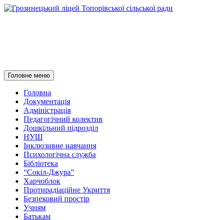
Грозинецький ліцей
Топорівської сільської ради
Пошук
Перейти
Головне меню
до
контенту
Головна
Документація
Адміністрація
Педагогічний колектив
Дошкільний підрозділ
НУШ
Інклюзивне навчання
Психологічна служба
Бібліотека
“Сокіл-Джура”
Харчоблок
Протирадіаційне Укриття
Безпековий простір
Учням
Батькам