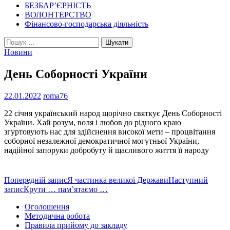
БЕЗБАР’ЄРНІСТЬ
ВОЛОНТЕРСТВО
Фінансово-господарська діяльність
Пошук:
Новини
День Соборності України
22.01.2022
roma76
22 січня український народ щорічно святкує День Соборності
України. Хай розум, воля і любов до рідного краю
згуртовують нас для здійснення високої мети – процвітання
соборної незалежної демократичної могутньої України,
надійної запоруки добробуту й щасливого життя її народу
Навігація
Попередній запис
Я частинка великої Держави
Наступний
запис
Крути … пам’ятаємо …
по
Оголошення
записам
Методична робота
Правила прийому до закладу