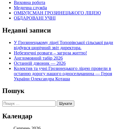
Виховна робота
Медична служба
ОМБУДСМАН ГРОЗИНЕЦЬКОГО ЛІЦЕЮ
ОБДАРОВАНІ УЧНІ
Недавні записи
У Грозинецькому ліцеї Топорівської сільської ради
відбувся щорічний звіт директора.
Небезпечні розваги – загроза життю!
Англомовний табір 2026
Останній дзвоник — 2026
Колектив та учні Грозинецького ліцею провели в
останню дорогу нашого односельчанина — Героя
України Олександра Коташа
Пошук
Пошук:
Календар
Серпень 2026