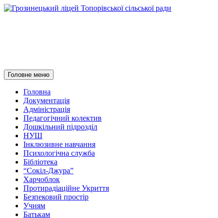
Грозинецький ліцей
Топорівської сільської ради
Пошук
Перейти
Головне меню
до
контенту
Головна
Документація
Адміністрація
Педагогічний колектив
Дошкільний підрозділ
НУШ
Інклюзивне навчання
Психологічна служба
Бібліотека
“Сокіл-Джура”
Харчоблок
Протирадіаційне Укриття
Безпековий простір
Учням
Батькам