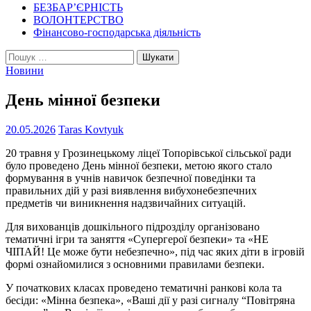
БЕЗБАР’ЄРНІСТЬ
ВОЛОНТЕРСТВО
Фінансово-господарська діяльність
Пошук:
Новини
День мінної безпеки
20.05.2026
Taras Kovtyuk
20 травня у Грозинецькому ліцеї Топорівської сільської ради
було проведено День мінної безпеки, метою якого стало
формування в учнів навичок безпечної поведінки та
правильних дій у разі виявлення вибухонебезпечних
предметів чи виникнення надзвичайних ситуацій.
Для вихованців дошкільного підрозділу організовано
тематичні ігри та заняття «Супергерої безпеки» та «НЕ
ЧІПАЙ! Це може бути небезпечно», під час яких діти в ігровій
формі ознайомилися з основними правилами безпеки.
У початкових класах проведено тематичні ранкові кола та
бесіди: «Мінна безпека», «Ваші дії у разі сигналу “Повітряна