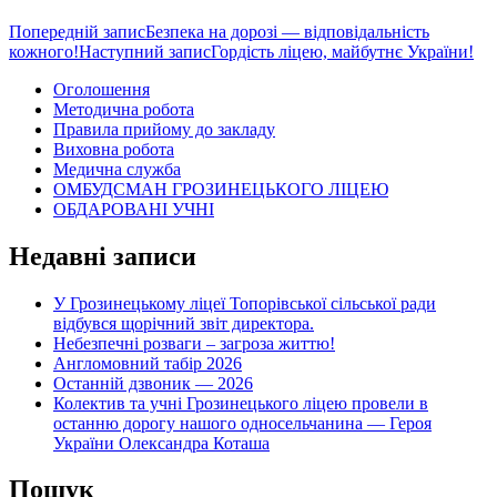
Навігація
Попередній запис
Безпека на дорозі — відповідальність
кожного!
Наступний запис
Гордість ліцею, майбутнє України!
по
Оголошення
записам
Методична робота
Правила прийому до закладу
Виховна робота
Медична служба
ОМБУДСМАН ГРОЗИНЕЦЬКОГО ЛІЦЕЮ
ОБДАРОВАНІ УЧНІ
Недавні записи
У Грозинецькому ліцеї Топорівської сільської ради
відбувся щорічний звіт директора.
Небезпечні розваги – загроза життю!
Англомовний табір 2026
Останній дзвоник — 2026
Колектив та учні Грозинецького ліцею провели в
останню дорогу нашого односельчанина — Героя
України Олександра Коташа
Пошук