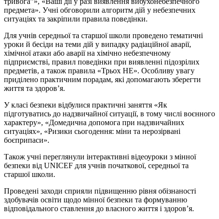
тривога”», «Ваші дії у разі виявлення вибухонебезпечного
предмета». Учні обговорили алгоритм дій у небезпечних
ситуаціях та закріпили правила поведінки.
Для учнів середньої та старшої школи проведено тематичні
уроки й бесіди на теми дій у випадку радіаційної аварії,
хімічної атаки або аварії на хімічно небезпечному
підприємстві, правил поведінки при виявленні підозрілих
предметів, а також правила «Трьох НЕ». Особливу увагу
приділено практичним порадам, які допомагають зберегти
життя та здоров’я.
У класі безпеки відбулися практичні заняття «Як
підготуватись до надзвичайної ситуації, в тому числі воєнного
характеру», «Домедична допомога при надзвичайних
ситуаціях», «Ризики сьогодення: міни та нерозірвані
боєприпаси».
Також учні переглянули інтерактивні відеоуроки з мінної
безпеки від UNICEF для учнів початкової, середньої та
старшої школи.
Проведені заходи сприяли підвищенню рівня обізнаності
здобувачів освіти щодо мінної безпеки та формуванню
відповідального ставлення до власного життя і здоров’я.