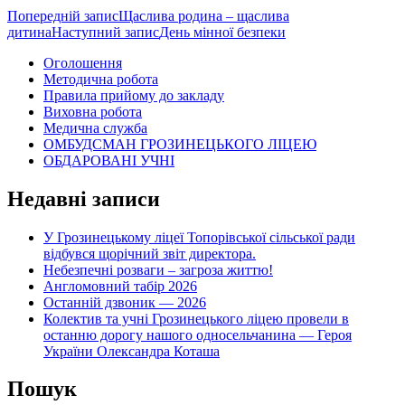
Навігація
Попередній запис
Щаслива родина – щаслива
дитина
Наступний запис
День мінної безпеки
по
Оголошення
записам
Методична робота
Правила прийому до закладу
Виховна робота
Медична служба
ОМБУДСМАН ГРОЗИНЕЦЬКОГО ЛІЦЕЮ
ОБДАРОВАНІ УЧНІ
Недавні записи
У Грозинецькому ліцеї Топорівської сільської ради
відбувся щорічний звіт директора.
Небезпечні розваги – загроза життю!
Англомовний табір 2026
Останній дзвоник — 2026
Колектив та учні Грозинецького ліцею провели в
останню дорогу нашого односельчанина — Героя
України Олександра Коташа
Пошук