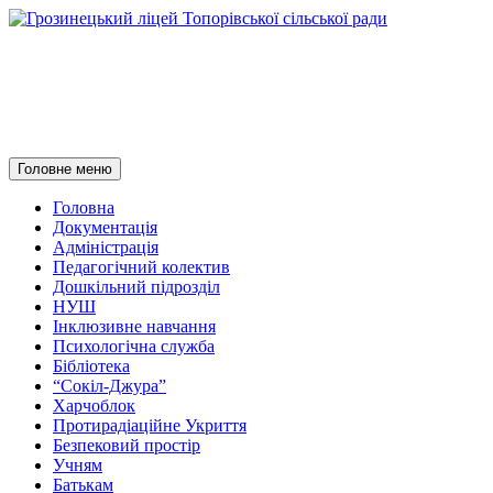
Грозинецький ліцей
Топорівської сільської ради
Пошук
Перейти
Головне меню
до
контенту
Головна
Документація
Адміністрація
Педагогічний колектив
Дошкільний підрозділ
НУШ
Інклюзивне навчання
Психологічна служба
Бібліотека
“Сокіл-Джура”
Харчоблок
Протирадіаційне Укриття
Безпековий простір
Учням
Батькам