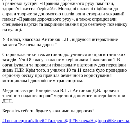
з ранкової зустрічі «Правила дорожнього руху пам’ятай,
здоров’я і життя зберігай!». Молодші школярі підійшли до
справи творчо: за допомогою пазлів вони створили яскравий
плакат «Правила дорожнього руху», а також опрацювали
спеціальні картки та закріпили знання про безпечну поведінку
на вулиці.
У 3 класі, класовод Антонюк Т.П., відбулося інтерактивне
заняття “Безпека на дорозі”
Старшокласники теж активно долучилися до просвітницьких
заходів. Учні 8 класу з класним керівником Плаксивою Т.В.
організували та провели пізнавальну вікторину для перевірки
знань ПДР. Крім того, з учнями 10 та 11 класів було проведено
серйозну бесіду про правила безпечного користування
мотоциклом і двоколісним транспортом.
Медичні сестри Топорівська В.П. і Антонюк Д.В. провели
тренінг з надання першої медичної допомоги потерпілим при
ДТП.
Бережіть себе та будьте уважними на дорогах!
#ГрозинецькийЛіцей
#ТижденьБДР
#БезпекаНаДорозі
#Безпечн