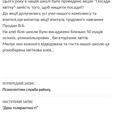
Цього року в нашій школі було проведено акцію “Посади
квітку”-замість того, щоб нищити-посади!!!
До акції долучились усі учні нашого комплексу та
вчителі,організатор акції вчитель трудового навчання
Продан В.Б.
На алеї біля школи було висаджено близько 50 кущів
осінніх, різнокольорових , багаторічних квітів.
Милує око кожного відвідувача та гостя нашої школи ця
різнобарвна квіткова алея…
Навігація
ПОПЕРЕДНІЙ ЗАПИС
по
Психологічна служба району.
записам
НАСТУПНИЙ ЗАПИС
“День толерантності”