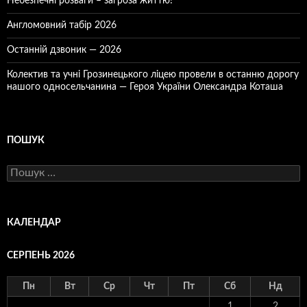
Небезпечні розваги – загроза життю!
Англомовний табір 2026
Останній дзвоник — 2026
Колектив та учні Грозинецького ліцею провели в останню дорогу
нашого односельчанина — Героя України Олександра Коташа
ПОШУК
Пошук:
КАЛЕНДАР
СЕРПЕНЬ 2026
Пн
Вт
Ср
Чт
Пт
Сб
Нд
1
2