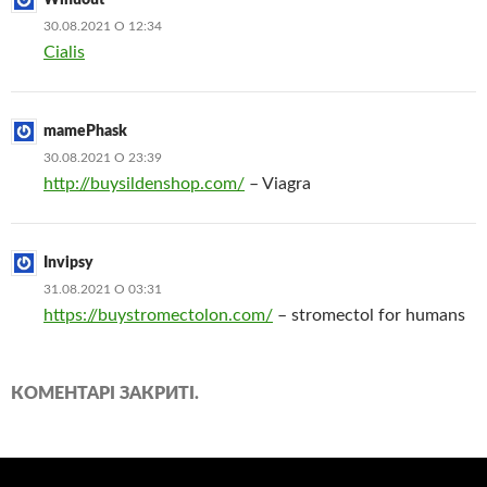
Winuout
30.08.2021 О 12:34
Cialis
mamePhask
30.08.2021 О 23:39
http://buysildenshop.com/
– Viagra
Invipsy
31.08.2021 О 03:31
https://buystromectolon.com/
– stromectol for humans
КОМЕНТАРІ ЗАКРИТІ.