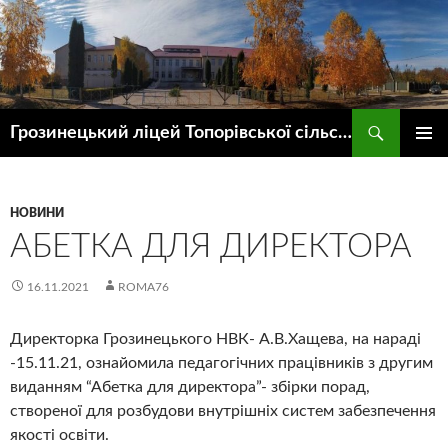
Пошук
Грозинецький ліцей Топорівської сільської ради
ПЕРЕЙТИ
ГОЛОВ
ДО
МЕНЮ
КОНТЕНТУ
НОВИНИ
АБЕТКА ДЛЯ ДИРЕКТОРА
16.11.2021
ROMA76
Директорка Грозинецького НВК- А.В.Хащева, на нараді
-15.11.21, ознайомила педагогічних працівників з другим
виданням “Абетка для директора”- збірки порад,
створеної для розбудови внутрішніх систем забезпечення
якості освіти.