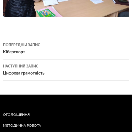
Навігація
ПОПЕРЕДНІЙ ЗАПИС
по
Кіберспорт
записам
НАСТУПНИЙ ЗАПИС
Цифрова грамотність
ОГОЛОШЕННЯ
МЕТОДИЧНА РОБОТА