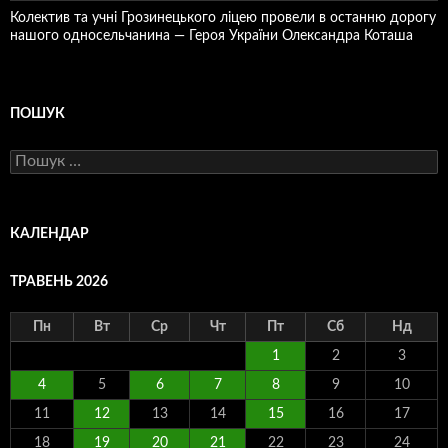
Колектив та учні Грозинецького ліцею провели в останню дорогу
нашого односельчанина — Героя України Олександра Коташа
ПОШУК
Пошук:
КАЛЕНДАР
ТРАВЕНЬ 2026
Пн
Вт
Ср
Чт
Пт
Сб
Нд
1
2
3
4
5
6
7
8
9
10
11
12
13
14
15
16
17
18
19
20
21
22
23
24