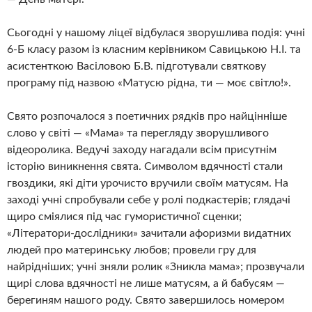
Сьогодні у нашому ліцеї відбулася зворушлива подія: учні
6-Б класу разом із класним керівником Савицькою Н.І. та
асистенткою Васіловою Б.В. підготували святкову
програму під назвою «Матусю рідна, ти — моє світло!».
Свято розпочалося з поетичних рядків про найцінніше
слово у світі — «Мама» та перегляду зворушливого
відеоролика. Ведучі заходу нагадали всім присутнім
історію виникнення свята. Символом вдячності стали
гвоздики, які діти урочисто вручили своїм матусям. На
заході учні спробували себе у ролі подкастерів; глядачі
щиро сміялися під час гумористичної сценки;
«Літератори-дослідники» зачитали афоризми видатних
людей про материнську любов; провели гру для
найрідніших; учні зняли ролик «Зникла мама»; прозвучали
щирі слова вдячності не лише матусям, а й бабусям —
берегиням нашого роду. Свято завершилось номером