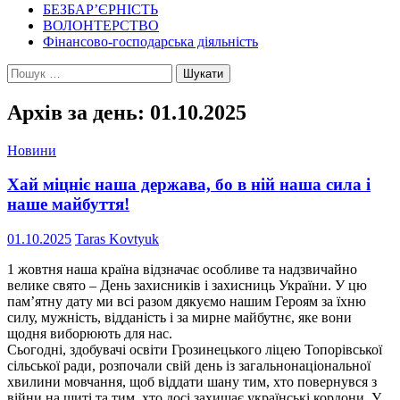
БЕЗБАР’ЄРНІСТЬ
ВОЛОНТЕРСТВО
Фінансово-господарська діяльність
Пошук:
Архів за день: 01.10.2025
Новини
Хай міцніє наша держава, бо в ній наша сила і
наше майбуття!
01.10.2025
Taras Kovtyuk
1 жовтня наша країна відзначає особливе та надзвичайно
велике свято – День захисників і захисниць України. У цю
пам’ятну дату ми всі разом дякуємо нашим Героям за їхню
силу, мужність, відданість і за мирне майбутнє, яке вони
щодня виборюють для нас.
Сьогодні, здобувачі освіти Грозинецького ліцею Топорівської
сільської ради, розпочали свій день із загальнонаціональної
хвилини мовчання, щоб віддати шану тим, хто повернувся з
війни на щиті та тим, хто досі захищає українські кордони. У