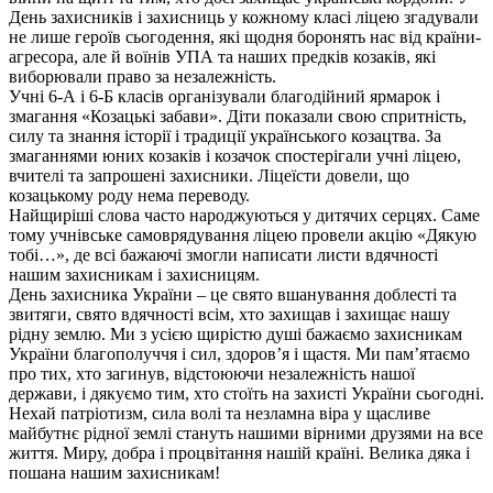
День захисників і захисниць у кожному класі ліцею згадували
не лише героїв сьогодення, які щодня боронять нас від країни-
агресора, але й воїнів УПА та наших предків козаків, які
виборювали право за незалежність.
Учні 6-А і 6-Б класів організували благодійний ярмарок і
змагання «Козацькі забави». Діти показали свою спритність,
силу та знання історії і традиції українського козацтва. За
змаганнями юних козаків і козачок спостерігали учні ліцею,
вчителі та запрошені захисники. Ліцеїсти довели, що
козацькому роду нема переводу.
Найщиріші слова часто народжуються у дитячих серцях. Саме
тому учнівське самоврядування ліцею провели акцію «Дякую
тобі…», де всі бажаючі змогли написати листи вдячності
нашим захисникам і захисницям.
День захисника України – це свято вшанування доблесті та
звитяги, свято вдячності всім, хто захищав і захищає нашу
рідну землю. Ми з усією щирістю душі бажаємо захисникам
України благополуччя і сил, здоров’я і щастя. Ми пам’ятаємо
про тих, хто загинув, відстоюючи незалежність нашої
держави, і дякуємо тим, хто стоїть на захисті України сьогодні.
Нехай патріотизм, сила волі та незламна віра у щасливе
майбутнє рідної землі стануть нашими вірними друзями на все
життя. Миру, добра і процвітання нашій країні. Велика дяка і
пошана нашим захисникам!