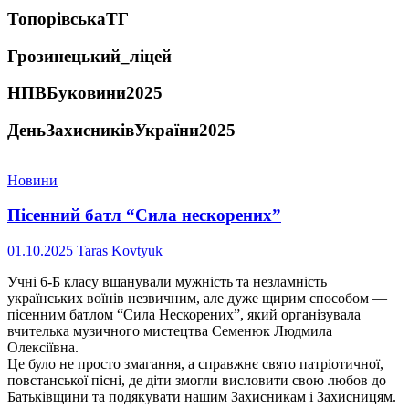
ТопорівськаТГ
Грозинецький_ліцей
НПВБуковини2025
ДеньЗахисниківУкраїни2025
Новини
Пісенний батл “Сила нескорених”
01.10.2025
Taras Kovtyuk
Учні 6-Б класу вшанували мужність та незламність
українських воїнів незвичним, але дуже щирим способом —
пісенним батлом “Сила Нескорених”, який організувала
вчителька музичного мистецтва Семенюк Людмила
Олексіївна.
Це було не просто змагання, а справжнє свято патріотичної,
повстанської пісні, де діти змогли висловити свою любов до
Батьківщини та подякувати нашим Захисникам і Захисницям.