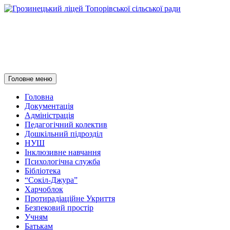
Грозинецький ліцей
Топорівської сільської ради
Пошук
Перейти
Головне меню
до
контенту
Головна
Документація
Адміністрація
Педагогічний колектив
Дошкільний підрозділ
НУШ
Інклюзивне навчання
Психологічна служба
Бібліотека
“Сокіл-Джура”
Харчоблок
Протирадіаційне Укриття
Безпековий простір
Учням
Батькам