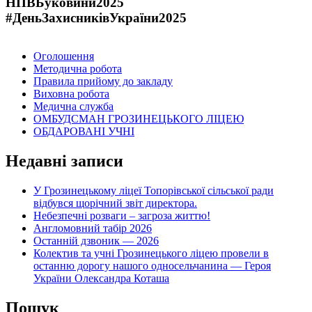
НПВБуковини2025
#ДеньЗахисниківУкраїни2025
Оголошення
Методична робота
Правила прийому до закладу
Виховна робота
Медична служба
ОМБУДСМАН ГРОЗИНЕЦЬКОГО ЛІЦЕЮ
ОБДАРОВАНІ УЧНІ
Недавні записи
У Грозинецькому ліцеї Топорівської сільської ради
відбувся щорічний звіт директора.
Небезпечні розваги – загроза життю!
Англомовний табір 2026
Останній дзвоник — 2026
Колектив та учні Грозинецького ліцею провели в
останню дорогу нашого односельчанина — Героя
України Олександра Коташа
Пошук