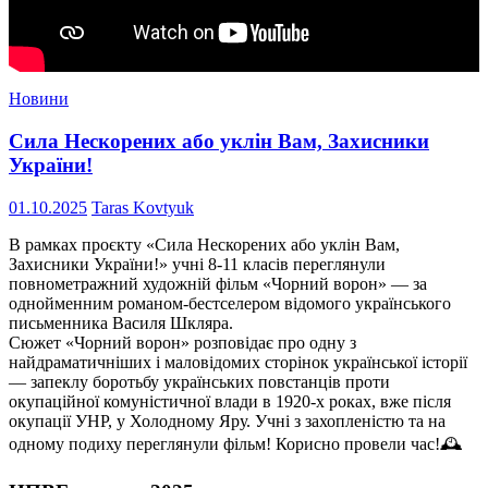
Новини
Сила Нескорених або уклін Вам, Захисники
України!
01.10.2025
Taras Kovtyuk
В рамках проєкту «Сила Нескорених або уклін Вам,
Захисники України!» учні 8-11 класів переглянули
повнометражний художній фільм «Чорний ворон» — за
однойменним романом-бестселером відомого українського
письменника Василя Шкляра.
Сюжет «Чорний ворон» розповідає про одну з
найдраматичніших і маловідомих сторінок української історії
— запеклу боротьбу українських повстанців проти
окупаційної комуністичної влади в 1920-х роках, вже після
окупації УНР, у Холодному Яру. Учні з захопленістю та на
одному подиху переглянули фільм! Корисно провели час!🕰️