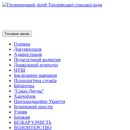
Грозинецький ліцей Топорівсь
Пошук
Перейти
Головне меню
до
контенту
Головна
Документація
Адміністрація
Педагогічний колектив
Дошкільний підрозділ
НУШ
Інклюзивне навчання
Психологічна служба
Бібліотека
“Сокіл-Джура”
Харчоблок
Протирадіаційне Укриття
Безпековий простір
Учням
Батькам
БЕЗБАР’ЄРНІСТЬ
ВОЛОНТЕРСТВО