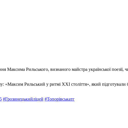
ння Максима Рильського, визнаного майстра української поезії, 
му: «Максим Рильський у ритмі XXI століття», який підготували 
5
#Грозинецькийліцей
#Топорівськатг