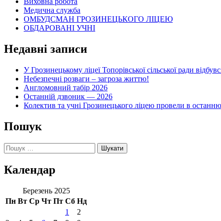
Виховна робота
Медична служба
ОМБУДСМАН ГРОЗИНЕЦЬКОГО ЛІЦЕЮ
ОБДАРОВАНІ УЧНІ
Недавні записи
У Грозинецькому ліцеї Топорівської сільської ради відбув
Небезпечні розваги – загроза життю!
Англомовний табір 2026
Останній дзвоник — 2026
Колектив та учні Грозинецького ліцею провели в останн
Пошук
Пошук:
Календар
Березень 2025
Пн
Вт
Ср
Чт
Пт
Сб
Нд
1
2