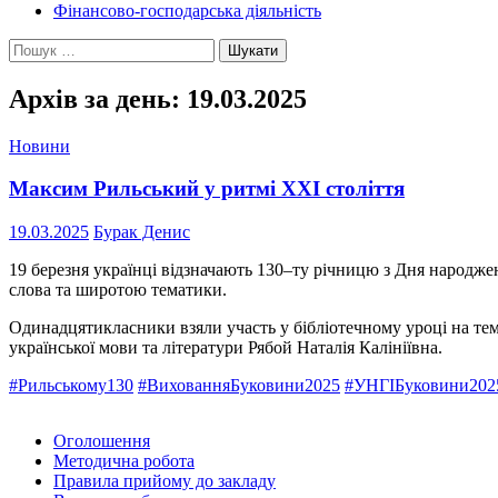
Фінансово-господарська діяльність
Пошук:
Архів за день: 19.03.2025
Новини
Максим Рильський у ритмі XXI століття
19.03.2025
Бурак Денис
19 березня українці відзначають 130–ту річницю з Дня народже
слова та широтою тематики.
Одинадцятикласники взяли участь у бібліотечному уроці на те
української мови та літератури Рябой Наталія Калініївна.
#Рильському130
#ВихованняБуковини2025
#УНГІБуковини202
Оголошення
Методична робота
Правила прийому до закладу