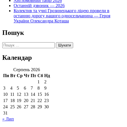
Англомовний табір 2026
Останній дзвоник — 2026
Колектив та учні Грозинецького ліцею провели в
останню дорогу нашого односельчанина — Героя
України Олександра Коташа
Пошук
Пошук:
Календар
Серпень 2026
Пн
Вт
Ср
Чт
Пт
Сб
Нд
1
2
3
4
5
6
7
8
9
10
11
12
13
14
15
16
17
18
19
20
21
22
23
24
25
26
27
28
29
30
31
« Лип