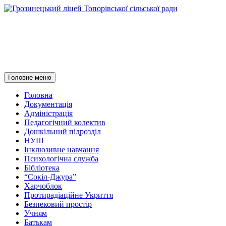
Грозинецький ліцей
Топорівської сільської ради
Пошук
Перейти
Головне меню
до
контенту
Головна
Документація
Адміністрація
Педагогічний колектив
Дошкільний підрозділ
НУШ
Інклюзивне навчання
Психологічна служба
Бібліотека
“Сокіл-Джура”
Харчоблок
Протирадіаційне Укриття
Безпековий простір
Учням
Батькам