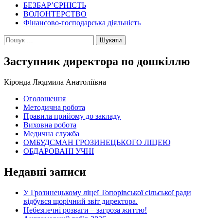
БЕЗБАР’ЄРНІСТЬ
ВОЛОНТЕРСТВО
Фінансово-господарська діяльність
Пошук:
Заступник директора по дошкіллю
Кіронда Людмила Анатоліївна
Оголошення
Методична робота
Правила прийому до закладу
Виховна робота
Медична служба
ОМБУДСМАН ГРОЗИНЕЦЬКОГО ЛІЦЕЮ
ОБДАРОВАНІ УЧНІ
Недавні записи
У Грозинецькому ліцеї Топорівської сільської ради
відбувся щорічний звіт директора.
Небезпечні розваги – загроза життю!