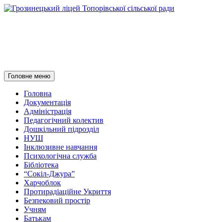
Грозинецький ліцей
Топорівської сільської ради
Пошук
Перейти
Головне меню
до
контенту
Головна
Документація
Адміністрація
Педагогічний колектив
Дошкільний підрозділ
НУШ
Інклюзивне навчання
Психологічна служба
Бібліотека
“Сокіл-Джура”
Харчоблок
Протирадіаційне Укриття
Безпековий простір
Учням
Батькам