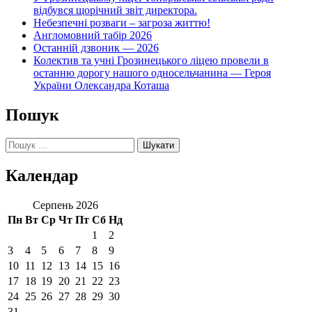
відбувся щорічний звіт директора.
Небезпечні розваги – загроза життю!
Англомовний табір 2026
Останній дзвоник — 2026
Колектив та учні Грозинецького ліцею провели в
останню дорогу нашого односельчанина — Героя
України Олександра Коташа
Пошук
Пошук:
Календар
Серпень 2026
Пн
Вт
Ср
Чт
Пт
Сб
Нд
1
2
3
4
5
6
7
8
9
10
11
12
13
14
15
16
17
18
19
20
21
22
23
24
25
26
27
28
29
30
31