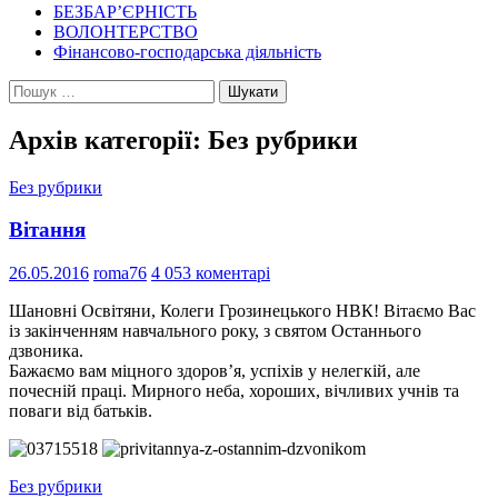
БЕЗБАР’ЄРНІСТЬ
ВОЛОНТЕРСТВО
Фінансово-господарська діяльність
Пошук:
Архів категорії: Без рубрики
Без рубрики
Вітання
26.05.2016
roma76
4 053 коментарі
Шановні Освітяни, Колеги Грозинецького НВК! Вітаємо Вас
із закінченням навчального року, з святом Останнього
дзвоника.
Бажаємо вам міцного здоров’я, успіхів у нелегкій, але
почесній праці. Мирного неба, хороших, вічливих учнів та
поваги від батьків.
Без рубрики