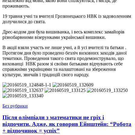
незалежно від мови, якою вони спілкуються, і місця, де
проживають.
19 травня учні та вчителі Грозинецького НВК із задоволенням
долучилися до свята.
Дрес-кодом дня була вишиванка, і весь комплекс замайорів
різнобарвними візерунками української вишивки.
В акції взяли участь не лише учні, а й усі вчителі та батьки .
Протягом дня було проведено безліч виховних заходів даної
тематики. Проведення такого свята продемонструвало, що
вихованці НВК разом зі своїми батьками відчувають себе
справжніми українцями та налаштовані на збереження
культури, звичаїв і традицій свого народу.
Без рубрики
Після олімпіади з математики не гріх і
відпочити. Адже, як говорив Ейнштейн: “Робота
+ відпочинок = успіх”