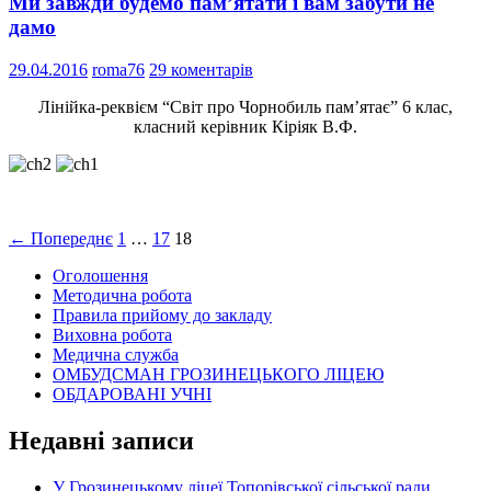
Ми завжди будемо пам’ятати і вам забути не
дамо
29.04.2016
roma76
29 коментарів
Лінійка-реквієм “Світ про Чорнобиль пам’ятає” 6 клас,
класний керівник Кіріяк В.Ф.
Навігація
← Попереднє
1
…
17
18
по
Оголошення
записам
Методична робота
Правила прийому до закладу
Виховна робота
Медична служба
ОМБУДСМАН ГРОЗИНЕЦЬКОГО ЛІЦЕЮ
ОБДАРОВАНІ УЧНІ
Недавні записи
У Грозинецькому ліцеї Топорівської сільської ради