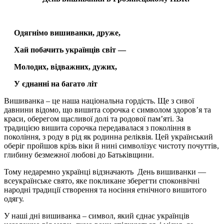
Одягнімо
вишиванки, друже,
Хай побачить
українців
світ —
Молодих, відважних, дужих,
У єднанні на багато
літ
Вишиванка – це наша національна гордість. Ще з сивої
давнини відомо, що вишита сорочка є символом здоров’я та
краси, оберегом щасливої долі та родової пам’яті. За
традицією вишита сорочка передавалася з покоління в
покоління, з роду в рід як родинна реліквія. Цей український
оберіг пройшов крізь віки й нині символізує чистоту почуттів,
глибину безмежної любові до Батьківщини.
Тому недаремно українці відзначають День вишиванки —
всеукраїнське свято, яке покликане зберегти споконвічні
народні традиції створення та носіння етнічного вишитого
одягу.
У наші дні вишиванка – символ, який єднає українців