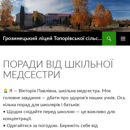
Пошук
Грозинецький ліцей Топорівської сільської ради
ПЕРЕЙТИ
ГОЛОВ
ДО
МЕНЮ
КОНТЕНТУ
ПОРАДИ ВІД ШКІЛЬНОЇ
МЕДСЕСТРИ
Я — Вікторія Павлівна, шкільна медсестра. Моє
головне завдання — дбати про здоров’я наших учнів. Ось
кілька порад для школярів і батьків:
• Щодня снідайте перед школою — це важливо для
концентрації.
• Одягайтеся за погодою. Бережіть себе від