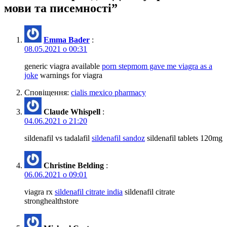
мови та писемності”
Emma Bader
:
08.05.2021 о 00:31
generic viagra available
porn stepmom gave me viagra as a
joke
warnings for viagra
Сповіщення:
cialis mexico pharmacy
Claude Whispell
:
04.06.2021 о 21:20
sildenafil vs tadalafil
sildenafil sandoz
sildenafil tablets 120mg
Christine Belding
:
06.06.2021 о 09:01
viagra rx
sildenafil citrate india
sildenafil citrate
stronghealthstore