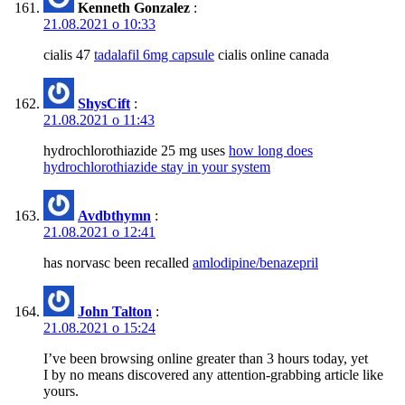
Kenneth Gonzalez
:
21.08.2021 о 10:33
cialis 47
tadalafil 6mg capsule
cialis online canada
ShysCift
:
21.08.2021 о 11:43
hydrochlorothiazide 25 mg uses
how long does
hydrochlorothiazide stay in your system
Avdbthymn
:
21.08.2021 о 12:41
has norvasc been recalled
amlodipine/benazepril
John Talton
:
21.08.2021 о 15:24
I’ve been browsing online greater than 3 hours today, yet
I by no means discovered any attention-grabbing article like
yours.