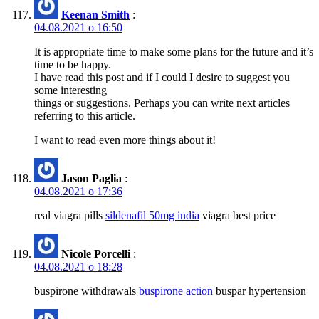
Keenan Smith
:
04.08.2021 о 16:50
It is appropriate time to make some plans for the future and it’s
time to be happy.
I have read this post and if I could I desire to suggest you
some interesting
things or suggestions. Perhaps you can write next articles
referring to this article.
I want to read even more things about it!
Jason Paglia
:
04.08.2021 о 17:36
real viagra pills
sildenafil 50mg india
viagra best price
Nicole Porcelli
:
04.08.2021 о 18:28
buspirone withdrawals
buspirone action
buspar hypertension