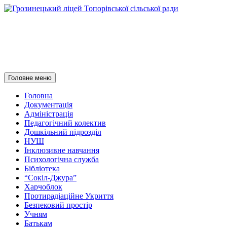
Грозинецький ліцей
Топорівської сільської ради
Пошук
Перейти
Головне меню
до
контенту
Головна
Документація
Адміністрація
Педагогічний колектив
Дошкільний підрозділ
НУШ
Інклюзивне навчання
Психологічна служба
Бібліотека
“Сокіл-Джура”
Харчоблок
Протирадіаційне Укриття
Безпековий простір
Учням
Батькам