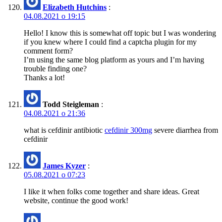
Elizabeth Hutchins
:
04.08.2021 о 19:15
Hello! I know this is somewhat off topic but I was wondering
if you knew where I could find a captcha plugin for my
comment form?
I’m using the same blog platform as yours and I’m having
trouble finding one?
Thanks a lot!
Todd Steigleman
:
04.08.2021 о 21:36
what is cefdinir antibiotic
cefdinir 300mg
severe diarrhea from
cefdinir
James Kyzer
:
05.08.2021 о 07:23
I like it when folks come together and share ideas. Great
website, continue the good work!