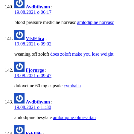
Avdbthymn
:
19.08.2021 о 06:17
blood pressure medicine norvasc
amlodipine norvasc
VfsfElica
:
19.08.2021 о 09:02
weaning off zoloft
does zoloft make you lose weight
Fjorurge
:
19.08.2021 о 09:47
duloxetine 60 mg capsule
cymbalta
Avdbthymn
:
19.08.2021 о 11:30
amlodipine besylate
amlodipine-olmesartan
FrhIllib
: