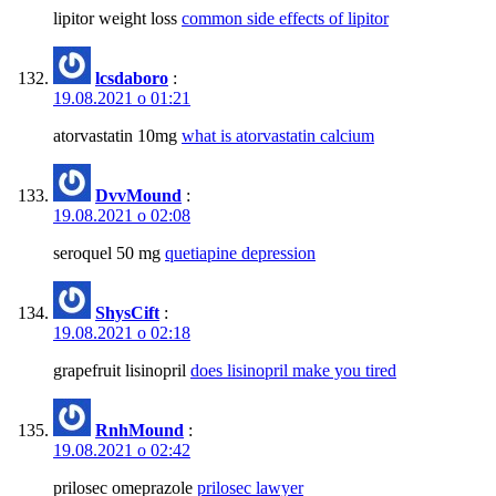
lipitor weight loss
common side effects of lipitor
lcsdaboro
:
19.08.2021 о 01:21
atorvastatin 10mg
what is atorvastatin calcium
DvvMound
:
19.08.2021 о 02:08
seroquel 50 mg
quetiapine depression
ShysCift
:
19.08.2021 о 02:18
grapefruit lisinopril
does lisinopril make you tired
RnhMound
:
19.08.2021 о 02:42
prilosec omeprazole
prilosec lawyer