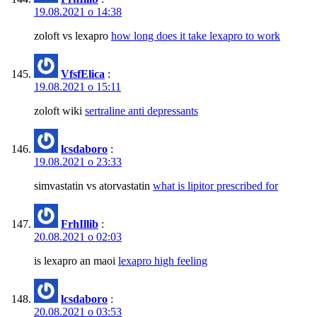
19.08.2021 о 14:38
zoloft vs lexapro
how long does it take lexapro to work
VfsfElica
:
19.08.2021 о 15:11
zoloft wiki
sertraline anti depressants
lcsdaboro
:
19.08.2021 о 23:33
simvastatin vs atorvastatin
what is lipitor prescribed for
FrhIllib
:
20.08.2021 о 02:03
is lexapro an maoi
lexapro high feeling
lcsdaboro
:
20.08.2021 о 03:53