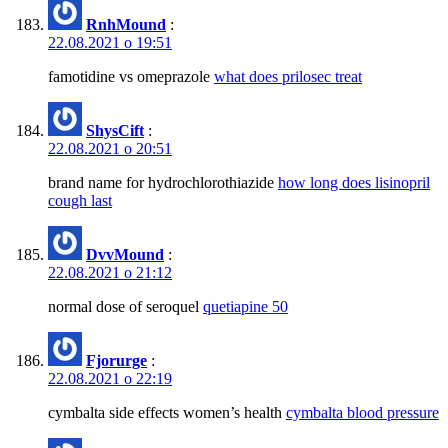
RnhMound
:
22.08.2021 о 19:51
famotidine vs omeprazole
what does prilosec treat
ShysCift
:
22.08.2021 о 20:51
brand name for hydrochlorothiazide
how long does lisinopril
cough last
DvvMound
:
22.08.2021 о 21:12
normal dose of seroquel
quetiapine 50
Fjorurge
:
22.08.2021 о 22:19
cymbalta side effects women’s health
cymbalta blood pressure