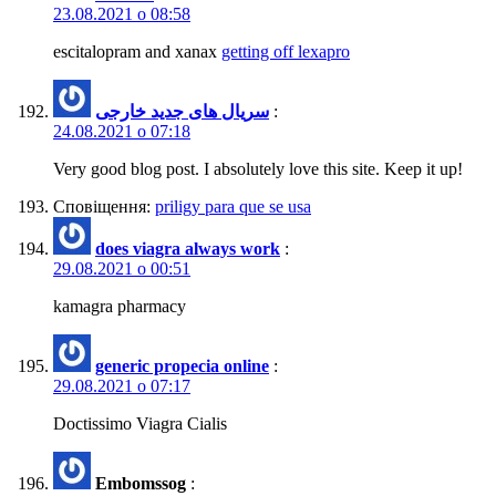
23.08.2021 о 08:58
escitalopram and xanax
getting off lexapro
سریال های جدید خارجی
:
24.08.2021 о 07:18
Very good blog post. I absolutely love this site. Keep it up!
Сповіщення:
priligy para que se usa
does viagra always work
:
29.08.2021 о 00:51
kamagra pharmacy
generic propecia online
:
29.08.2021 о 07:17
Doctissimo Viagra Cialis
Embomssog
: