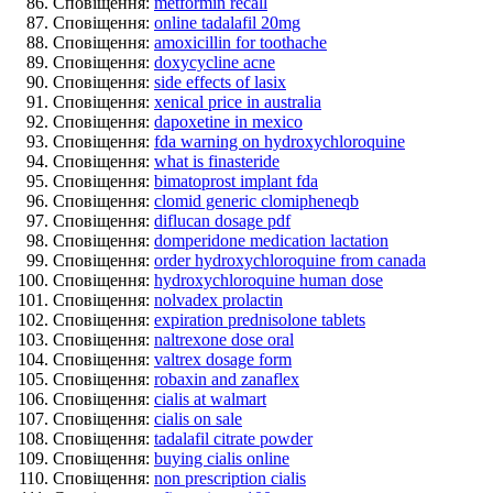
Сповіщення:
metformin recall
Сповіщення:
online tadalafil 20mg
Сповіщення:
amoxicillin for toothache
Сповіщення:
doxycycline acne
Сповіщення:
side effects of lasix
Сповіщення:
xenical price in australia
Сповіщення:
dapoxetine in mexico
Сповіщення:
fda warning on hydroxychloroquine
Сповіщення:
what is finasteride
Сповіщення:
bimatoprost implant fda
Сповіщення:
clomid generic clomipheneqb
Сповіщення:
diflucan dosage pdf
Сповіщення:
domperidone medication lactation
Сповіщення:
order hydroxychloroquine from canada
Сповіщення:
hydroxychloroquine human dose
Сповіщення:
nolvadex prolactin
Сповіщення:
expiration prednisolone tablets
Сповіщення:
naltrexone dose oral
Сповіщення:
valtrex dosage form
Сповіщення:
robaxin and zanaflex
Сповіщення:
cialis at walmart
Сповіщення:
cialis on sale
Сповіщення:
tadalafil citrate powder
Сповіщення:
buying cialis online
Сповіщення:
non prescription cialis