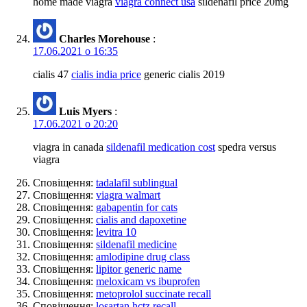
home made viagra
viagra connect usa
sildenafil price 20mg
Charles Morehouse
:
17.06.2021 о 16:35
cialis 47
cialis india price
generic cialis 2019
Luis Myers
:
17.06.2021 о 20:20
viagra in canada
sildenafil medication cost
spedra versus
viagra
Сповіщення:
tadalafil sublingual
Сповіщення:
viagra walmart
Сповіщення:
gabapentin for cats
Сповіщення:
cialis and dapoxetine
Сповіщення:
levitra 10
Сповіщення:
sildenafil medicine
Сповіщення:
amlodipine drug class
Сповіщення:
lipitor generic name
Сповіщення:
meloxicam vs ibuprofen
Сповіщення:
metoprolol succinate recall
Сповіщення:
losartan hctz recall