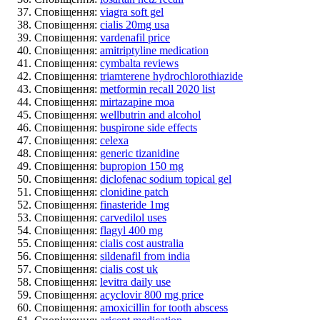
Сповіщення:
viagra soft gel
Сповіщення:
cialis 20mg usa
Сповіщення:
vardenafil price
Сповіщення:
amitriptyline medication
Сповіщення:
cymbalta reviews
Сповіщення:
triamterene hydrochlorothiazide
Сповіщення:
metformin recall 2020 list
Сповіщення:
mirtazapine moa
Сповіщення:
wellbutrin and alcohol
Сповіщення:
buspirone side effects
Сповіщення:
celexa
Сповіщення:
generic tizanidine
Сповіщення:
bupropion 150 mg
Сповіщення:
diclofenac sodium topical gel
Сповіщення:
clonidine patch
Сповіщення:
finasteride 1mg
Сповіщення:
carvedilol uses
Сповіщення:
flagyl 400 mg
Сповіщення:
cialis cost australia
Сповіщення:
sildenafil from india
Сповіщення:
cialis cost uk
Сповіщення:
levitra daily use
Сповіщення:
acyclovir 800 mg price
Сповіщення:
amoxicillin for tooth abscess