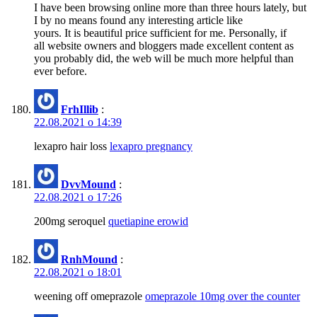
I have been browsing online more than three hours lately, but
I by no means found any interesting article like
yours. It is beautiful price sufficient for me. Personally, if
all website owners and bloggers made excellent content as
you probably did, the web will be much more helpful than
ever before.
FrhIllib
:
22.08.2021 о 14:39
lexapro hair loss
lexapro pregnancy
DvvMound
:
22.08.2021 о 17:26
200mg seroquel
quetiapine erowid
RnhMound
:
22.08.2021 о 18:01
weening off omeprazole
omeprazole 10mg over the counter