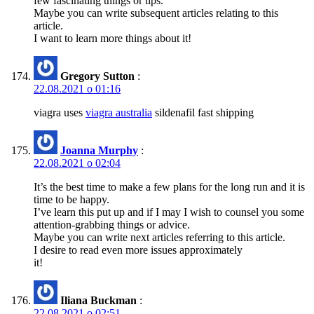
few fascinating things or tips.
Maybe you can write subsequent articles relating to this
article.
I want to learn more things about it!
Gregory Sutton
:
22.08.2021 о 01:16
viagra uses
viagra australia
sildenafil fast shipping
Joanna Murphy
:
22.08.2021 о 02:04
It’s the best time to make a few plans for the long run and it is
time to be happy.
I’ve learn this put up and if I may I wish to counsel you some
attention-grabbing things or advice.
Maybe you can write next articles referring to this article.
I desire to read even more issues approximately
it!
Iliana Buckman
:
22.08.2021 о 02:51