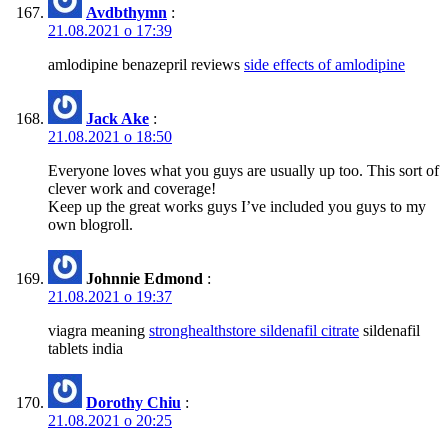
Avdbthymn
:
21.08.2021 о 17:39
amlodipine benazepril reviews
side effects of amlodipine
Jack Ake
:
21.08.2021 о 18:50
Everyone loves what you guys are usually up too. This sort of
clever work and coverage!
Keep up the great works guys I’ve included you guys to my
own blogroll.
Johnnie Edmond
:
21.08.2021 о 19:37
viagra meaning
stronghealthstore sildenafil citrate
sildenafil
tablets india
Dorothy Chiu
:
21.08.2021 о 20:25