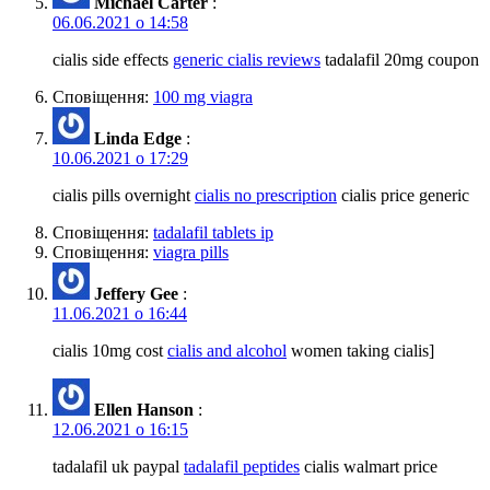
Michael Carter
:
06.06.2021 о 14:58
cialis side effects
generic cialis reviews
tadalafil 20mg coupon
Сповіщення:
100 mg viagra
Linda Edge
:
10.06.2021 о 17:29
cialis pills overnight
cialis no prescription
cialis price generic
Сповіщення:
tadalafil tablets ip
Сповіщення:
viagra pills
Jeffery Gee
:
11.06.2021 о 16:44
cialis 10mg cost
cialis and alcohol
women taking cialis]
Ellen Hanson
:
12.06.2021 о 16:15
tadalafil uk paypal
tadalafil peptides
cialis walmart price