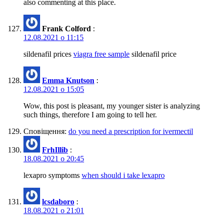
also commenting at this place.
Frank Colford
:
12.08.2021 о 11:15
sildenafil prices
viagra free sample
sildenafil price
Emma Knutson
:
12.08.2021 о 15:05
Wow, this post is pleasant, my younger sister is analyzing
such things, therefore I am going to tell her.
Сповіщення:
do you need a prescription for ivermectil
FrhIllib
:
18.08.2021 о 20:45
lexapro symptoms
when should i take lexapro
lcsdaboro
:
18.08.2021 о 21:01