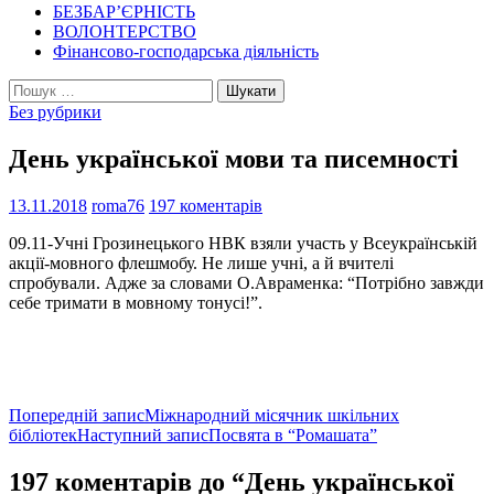
БЕЗБАР’ЄРНІСТЬ
ВОЛОНТЕРСТВО
Фінансово-господарська діяльність
Пошук:
Без рубрики
День української мови та писемності
13.11.2018
roma76
197 коментарів
09.11-Учні Грозинецького НВК взяли участь у Всеукраїнській
акції-мовного флешмобу. Не лише учні, а й вчителі
спробували. Адже за словами О.Авраменка: “Потрібно завжди
себе тримати в мовному тонусі!”.
Навігація
Попередній запис
Міжнародний місячник шкільних
бібліотек
Наступний запис
Посвята в “Ромашата”
по
записам
197 коментарів до “День української