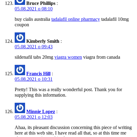
Bruce Phillips
:
05.08.2021 о 08:10
buy cialis australia
tadalafil online pharmacy
tadalafil 10mg
coupon
Kimberly Smith
:
05.08.2021 о 09:43
sildenafil tabs 20mg
viagra women
viagra from canada
Francis Hill
:
05.08.2021 о 10:31
Pretty! This was a really wonderful post. Thank you for
supplying this information.
Minnie Lopez
:
05.08.2021 о 12:03
Ahaa, its pleasant discussion concerning this piece of writing
here at this web site, I have read all that, so at this time me