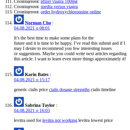
Сповіщення:
pfizer viagra 100mg
Сповіщення:
spedra versus viagra
Сповіщення:
order hydroxychloroquine online
Norman Cho
:
04.08.2021 о 08:01
It’s the best time to make some plans for the
future and it is time to be happy. I’ve read this submit and if I
may I desire to recommend you few interesting issues
or suggestions. Maybe you could write next articles regarding
this article. I want to learn even more things approximately it!
Karin Bates
:
04.08.2021 о 15:17
generic cialis price
cialis dosage strengths
cialis timeline
Sabrina Taylor
:
04.08.2021 о 16:03
levitra used for
levitra not working
levitra lowest price