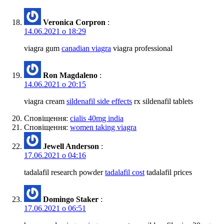
Veronica Corpron
:
14.06.2021 о 18:29
viagra gum
canadian viagra
viagra professional
Ron Magdaleno
:
14.06.2021 о 20:15
viagra cream
sildenafil side effects
rx sildenafil tablets
Сповіщення:
cialis 40mg india
Сповіщення:
women taking viagra
Jewell Anderson
:
17.06.2021 о 04:16
tadalafil research powder
tadalafil cost
tadalafil prices
Domingo Staker
:
17.06.2021 о 06:51