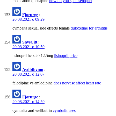
medication quetiapine
how do you spell seroquel
Fjorurge
:
20.08.2021 о 09:29
cymbalta sexual side effects female
duloxetine for arthititis
ShysCift
:
20.08.2021 о 10:59
lisinopril hctz 20 12.5mg
lisinopril price
Avdbthymn
:
20.08.2021 о 12:07
felodipine vs amlodipine
does norvasc affect heart rate
Fjorurge
:
20.08.2021 о 14:59
cymbalta and wellbutrin
cymbalta uses