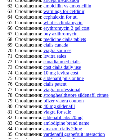
Сповіщення:
aricept medication
Сповіщення:
ampicillin vs amoxicillin
Сповіщення:
warnings for cefdinir
Сповіщення:
cephalexin for uti
Сповіщення:
what is clindamycin
Сповіщення:
erythromycin 2 gel cost
Сповіщення:
buy azithromycin
Сповіщення:
medicine cialis tablets
Сповіщення:
cialis canada
Сповіщення:
viagra sources
Сповіщення:
levitra sales
Сповіщення:
canadianmed cialis
Сповіщення:
cost cialis daily use
Сповіщення:
10 mg levitra cost
Сповіщення:
sildenafil pills online
Сповіщення:
cialis patent
Сповіщення:
viagra professional
Сповіщення:
stronghealthstore sildenafil citrate
Сповіщення:
pfizer viagra coupon
Сповіщення:
40 mg sildenafil
Сповіщення:
viagra for sale
Сповіщення:
sildenafil tabs 20mg
Сповіщення:
amlodipine brand name
Сповіщення:
amazon cialis 20mg
Сповіщення:
vardenafil grapefruit interaction