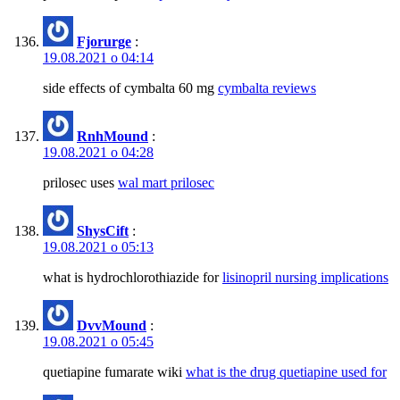
Fjorurge
:
19.08.2021 о 04:14
side effects of cymbalta 60 mg
cymbalta reviews
RnhMound
:
19.08.2021 о 04:28
prilosec uses
wal mart prilosec
ShysCift
:
19.08.2021 о 05:13
what is hydrochlorothiazide for
lisinopril nursing implications
DvvMound
:
19.08.2021 о 05:45
quetiapine fumarate wiki
what is the drug quetiapine used for