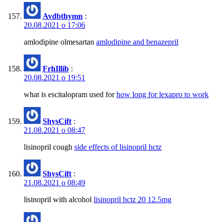
Avdbthymn
:
20.08.2021 о 17:06
amlodipine olmesartan
amlodipine and benazepril
FrhIllib
:
20.08.2021 о 19:51
what is escitalopram used for
how long for lexapro to work
ShysCift
:
21.08.2021 о 08:47
lisinopril cough
side effects of lisinopril hctz
ShysCift
:
21.08.2021 о 08:49
lisinopril with alcohol
lisinopril hctz 20 12.5mg