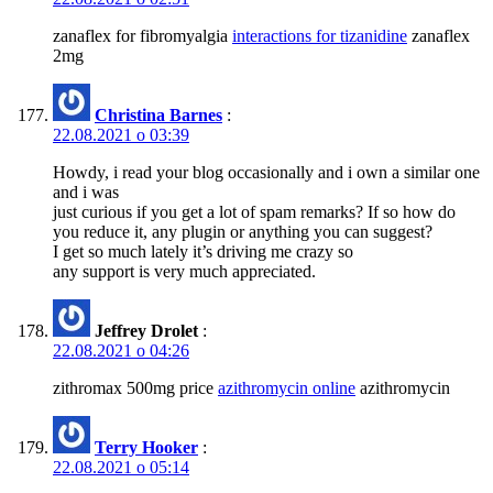
zanaflex for fibromyalgia
interactions for tizanidine
zanaflex
2mg
Christina Barnes
:
22.08.2021 о 03:39
Howdy, i read your blog occasionally and i own a similar one
and i was
just curious if you get a lot of spam remarks? If so how do
you reduce it, any plugin or anything you can suggest?
I get so much lately it’s driving me crazy so
any support is very much appreciated.
Jeffrey Drolet
:
22.08.2021 о 04:26
zithromax 500mg price
azithromycin online
azithromycin
Terry Hooker
:
22.08.2021 о 05:14