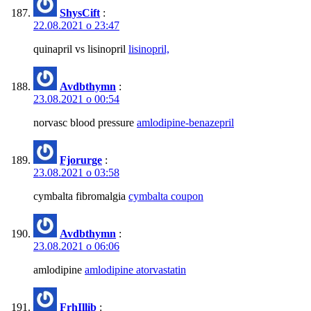
ShysCift
:
22.08.2021 о 23:47
quinapril vs lisinopril
lisinopril,
Avdbthymn
:
23.08.2021 о 00:54
norvasc blood pressure
amlodipine-benazepril
Fjorurge
:
23.08.2021 о 03:58
cymbalta fibromalgia
cymbalta coupon
Avdbthymn
:
23.08.2021 о 06:06
amlodipine
amlodipine atorvastatin
FrhIllib
: