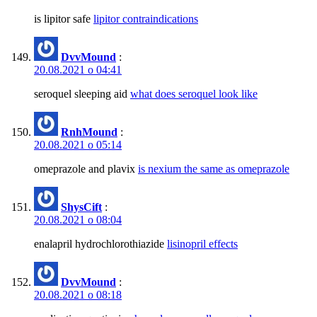
is lipitor safe
lipitor contraindications
DvvMound
:
20.08.2021 о 04:41
seroquel sleeping aid
what does seroquel look like
RnhMound
:
20.08.2021 о 05:14
omeprazole and plavix
is nexium the same as omeprazole
ShysCift
:
20.08.2021 о 08:04
enalapril hydrochlorothiazide
lisinopril effects
DvvMound
:
20.08.2021 о 08:18