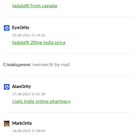
tadalafil from canada
EyeOrity
15.08.2021 О 14:10
tadalafil 20mg india price
Сповіщення:
ivermectil by mail
AlanOrity
17.08.2021 О 01:28
cialis india online pharmacy
MarkOrity
18.08.2021 О 08:04