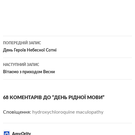
Навігація
ПОПЕРЕДНІЙ ЗАПИС
по
День Героїв Небесної Сотні
записам
НАСТУПНИЙ ЗАПИС
Вітаємо з приходом Весни
68 КОМЕНТАРІВ ДО “ДЕНЬ РІДНОЇ МОВИ”
Сповіщення:
hydroxychloroquine maculopathy
AmyOrity