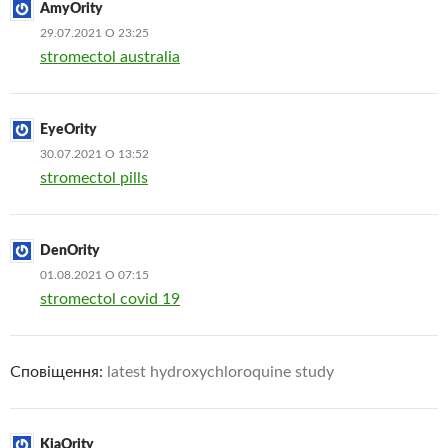
AmyOrity
29.07.2021 О 23:25
stromectol australia
EyeOrity
30.07.2021 О 13:52
stromectol pills
DenOrity
01.08.2021 О 07:15
stromectol covid 19
Сповіщення:
latest hydroxychloroquine study
KiaOrity