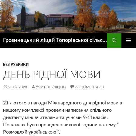
Пошук
Грозинецький ліцей Топорівської сільської ради
ПЕРЕЙТИ
ГОЛОВ
ДО
МЕНЮ
КОНТЕНТУ
БЕЗ РУБРИКИ
ДЕНЬ РІДНОЇ МОВИ
23.02.2020
УЧИТЕЛЬ ЛІЦЕЮ
68 КОМЕНТАРІВ
21 лютого з нагоди Міжнародного дня рідної мови в
нашому комплексі провели написання спільного
диктанту між вчителями та учнями 9-11класів.
По класах було проведено виховні години на тему ”
Розмовляй українською!”.