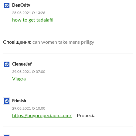
DenOrity
28.08.2021 О 13:26
how to get tadalafil
Сповіщення:
can women take mens priligy
ClenueJef
29.08.2021 О 07:00
Viagra
Frimish
29.08.2021 О 10:00
https://buypropeciaon.com/
– Propecia