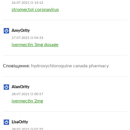
26.07.2021 О 14:12
stromectol coronavirus
AmyOrity
27.07.2021 О 04:33
ivermectin 3mg dosage
Сповіщення:
hydroxychloroquine canada pharmacy
AlanOrity
28.07.2021 О 00:57
ivermectin 2mg
LisaOrity
28.07.2021 О 07:35