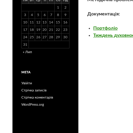
Пн
Вт
Ср
Чт
Пт
Сб
Нд
1
2
Документація:
3
4
5
6
7
8
9
10
11
12
13
14
15
16
Портфоліо
17
18
19
20
21
22
23
Тиждень духовно
24
25
26
27
28
29
30
31
« Лип
МЕТА
Увійти
Стрічка записів
Стрічка коментарів
WordPress.org