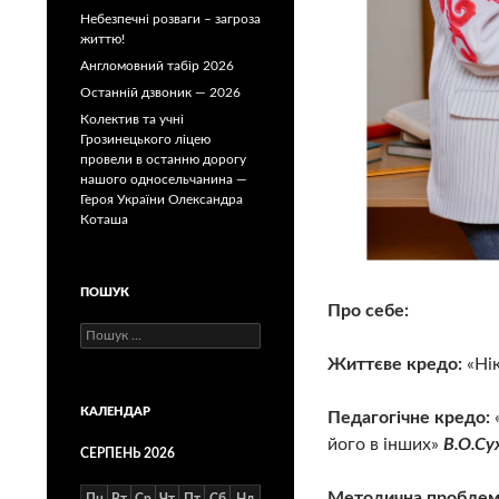
Небезпечні розваги – загроза
життю!
Англомовний табір 2026
Останній дзвоник — 2026
Колектив та учні
Грозинецького ліцею
провели в останню дорогу
нашого односельчанина —
Героя України Олександра
Коташа
ПОШУК
Про себе:
Пошук:
Життєве кредо:
«Нік
КАЛЕНДАР
Педагогічне кредо:
його в інших»
В.О.Су
СЕРПЕНЬ 2026
Методична проблем