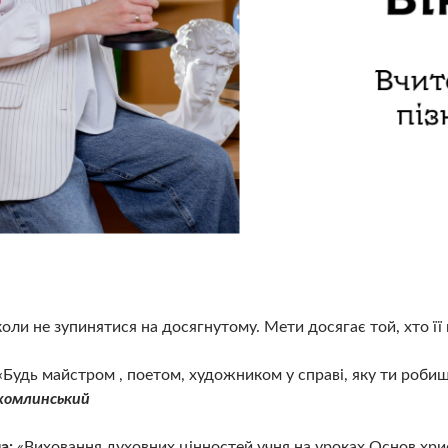
оли не зупинятися на досягнутому. Мети досягає той, хто її 
«Будь майстром , поетом, художником у справі, яку ти робиш.
хомлинський
а:
«Виховання духовних цінностей учня на уроках Основ хри