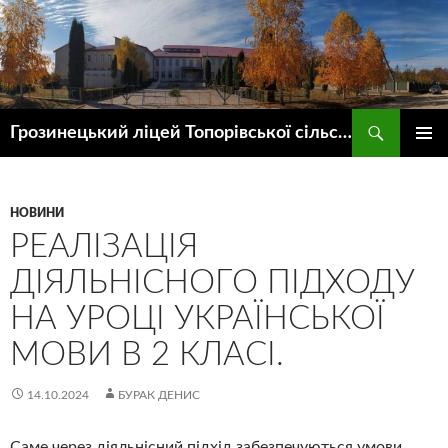
Пошук
Грозинецький ліцей Топорівської сільської ради
ПЕРЕЙТИ
ГОЛОВ
ДО
МЕНЮ
КОНТЕНТУ
НОВИНИ
РЕАЛІЗАЦІЯ
ДІЯЛЬНІСНОГО ПІДХОДУ
НА УРОЦІ УКРАЇНСЬКОЇ
МОВИ В 2 КЛАСІ.
14.10.2024
БУРАК ДЕНИС
Саме через діяльнісний підхід забезпечуються умови