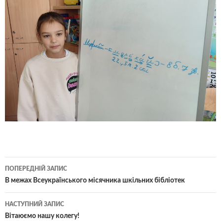
Навігація
ПОПЕРЕДНІЙ ЗАПИС
по
В межах Всеукраїнського місячника шкільних бібліотек
записам
НАСТУПНИЙ ЗАПИС
Вітаюємо нашу колегу!