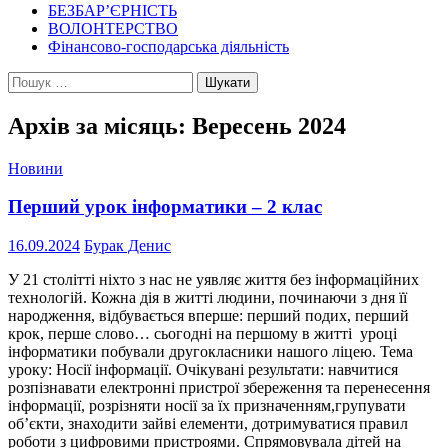
БЕЗБАР’ЄРНІСТЬ
ВОЛОНТЕРСТВО
Фінансово-господарська діяльність
Пошук:
Архів за місяць: Вересень 2024
Новини
Перший урок інформатики – 2 клас
16.09.2024
Бурак Денис
У 21 столітті ніхто з нас не уявляє життя без інформаційних
технологій. Кожна дія в житті людини, починаючи з дня її
народження, відбувається вперше: перший подих, перший
крок, перше слово… сьогодні на першому в житті уроці
інформатики побували другокласники нашого ліцею. Тема
уроку: Носії інформації. Очікувані результати: навчитися
розпізнавати електронні пристрої збереження та перенесення
інформації, розрізняти носії за їх призначенням,групувати
об’єкти, знаходити зайві елементи, дотримуватися правил
роботи з цифровими пристроями. Спрямовувала дітей на