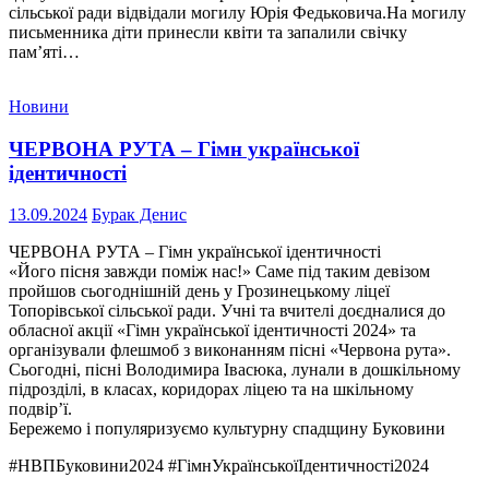
сільської ради відвідали могилу Юрія Федьковича.На могилу
письменника діти принесли квіти та запалили свічку
пам’яті…
Новини
ЧЕРВОНА РУТА – Гімн української
ідентичності
13.09.2024
Бурак Денис
ЧЕРВОНА РУТА – Гімн української ідентичності
«Його пісня завжди поміж нас!» Саме під таким девізом
пройшов сьогоднішній день у Грозинецькому ліцеї
Топорівської сільської ради. Учні та вчителі доєдналися до
обласної акції «Гімн української ідентичності 2024» та
організували флешмоб з виконанням пісні «Червона рута».
Сьогодні, пісні Володимира Івасюка, лунали в дошкільному
підрозділі, в класах, коридорах ліцею та на шкільному
подвір’ї.
Бережемо і популяризуємо культурну спадщину Буковини
#НВПБуковини2024 #ГімнУкраїнськоїІдентичності2024