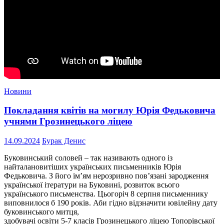
Новини
Покладання квітів на могилу Юрія Федьковича
учнями Грозинецького ліцею
14.09.2024
Бурак Денис
Буковинський соловей – так називають одного із
найталановитіших українських письменників Юрія
Федьковича. З його ім’ям нерозривно пов’язані зародження
української ітератури на Буковині, розвиток всього
українського письменства. Цьогоріч 8 серпня письменнику
виповнилося б 190 років. Аби гідно відзначити ювілейну дату
буковинського митця,
здобувачі освіти 5-7 класів Грозинецького ліцею Топорівської