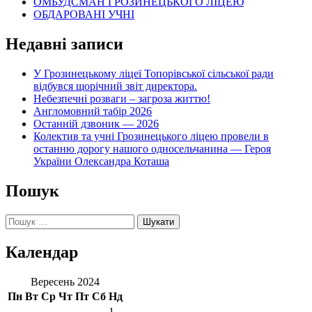
ОМБУДСМАН ГРОЗИНЕЦЬКОГО ЛІЦЕЮ
ОБДАРОВАНІ УЧНІ
Недавні записи
У Грозинецькому ліцеї Топорівської сільської ради
відбувся щорічний звіт директора.
Небезпечні розваги – загроза життю!
Англомовний табір 2026
Останній дзвоник — 2026
Колектив та учні Грозинецького ліцею провели в
останню дорогу нашого односельчанина — Героя
України Олександра Коташа
Пошук
Пошук:
Календар
Вересень 2024
Пн
Вт
Ср
Чт
Пт
Сб
Нд
1