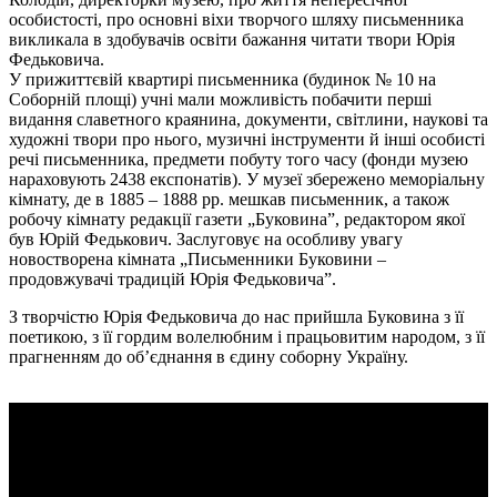
особистості, про основні віхи творчого шляху письменника
викликала в здобувачів освіти бажання читати твори Юрія
Федьковича.
У прижиттєвій квартирі письменника (будинок № 10 на
Соборній площі) учні мали можливість побачити перші
видання славетного краянина, документи, світлини, наукові та
художні твори про нього, музичні інструменти й інші особисті
речі письменника, предмети побуту того часу (фонди музею
нараховують 2438 експонатів). У музеї збережено меморіальну
кімнату, де в 1885 – 1888 рр. мешкав письменник, а також
робочу кімнату редакції газети „Буковина”, редактором якої
був Юрій Федькович. Заслуговує на особливу увагу
новостворена кімната „Письменники Буковини –
продовжувачі традицій Юрія Федьковича”.
З творчістю Юрія Федьковича до нас прийшла Буковина з її
поетикою, з її гордим волелюбним і працьовитим народом, з її
прагненням до об’єднання в єдину соборну Україну.