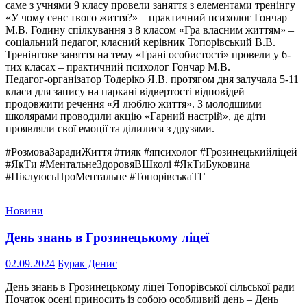
саме з учнями 9 класу провели заняття з елементами тренінгу
«У чому сенс твого життя?» – практичний психолог Гончар
М.В. Годину спілкування з 8 класом «Гра власним життям» –
соціальний педагог, класний керівник Топорівський В.В.
Тренінгове заняття на тему «Грані особистості» провели у 6-
тих класах – практичний психолог Гончар М.В.
Педагог-організатор Тодеріко Я.В. протягом дня залучала 5-11
класи для запису на паркані відвертості відповідей
продовжити речення «Я люблю життя». З молодшими
школярами проводили акцію «Гарний настрій», де діти
проявляли свої емоції та ділилися з друзями.
#РозмоваЗарадиЖиття #тияк #япсихолог #Грозинецькийліцей
#ЯкТи #МентальнеЗдоровяВШколі #ЯкТиБуковина
#ПіклуюсьПроМентальне #ТопорівськаТГ
Новини
День знань в Грозинецькому ліцеї
02.09.2024
Бурак Денис
День знань в Грозинецькому ліцеї Топорівської сільської ради
Початок осені приносить із собою особливий день – День