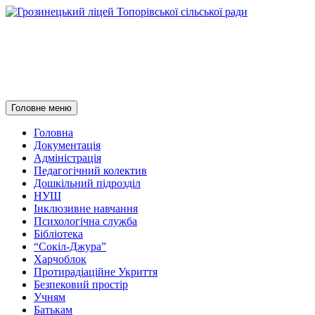
Грозинецький ліцей
Топорівської сільської ради
Пошук
Перейти
Головне меню
до
контенту
Головна
Документація
Адміністрація
Педагогічний колектив
Дошкільний підрозділ
НУШ
Інклюзивне навчання
Психологічна служба
Бібліотека
“Сокіл-Джура”
Харчоблок
Протирадіаційне Укриття
Безпековий простір
Учням
Батькам