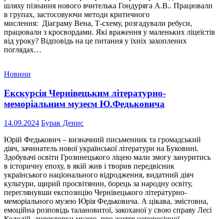
шляху пізнання нового вчителька Гондуряга А.В.. Працювали
в групах, застосовуючи методи критичного
мислення: Діаграму Вена, Т-схему, розгадували ребуси,
працювали з кросвордами. Які враження у маленьких ліцеїстів
від уроку? Відповідь на це питання у їхніх захоплених
поглядах…
Новини
Екскурсія Чернівецьким літературно-
меморіальним музеєм Ю.Федьковича
14.09.2024
Бурак Денис
Юрій Федькович – визначний письменник та громадський
діяч, зачинатель нової української літератури на Буковині.
Здобувачі освіти Грозинецького ліцею мали змогу зануритись
в історичну епоху, в якій жив і творив передвісник
українського національного відродження, видатний діяч
культури, щирий просвітянин, борець за народну освіту,
переглянувши експозицію Чернівецького літературно-
меморіального музею Юрія Федьковича. А цікава, змістовна,
емоційна розповідь талановитої, закоханої у свою справу Лесі
Колодій, директорки музею, про життя непересічної