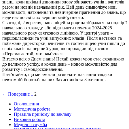
знань, коли шкільні дзвоники знову збирають учнів і вчителів
разом на новий навчальний рік. Цей день символізує нові
можливості, натхнення та невичерпне прагнення до знань, що
веде нас до світлих вершин майбутнього.
Сьогодні, 2 вересня, наша ліцейна родина зібралася на подвір’ї
навчального закладу, аби відзначити початок 2024-2025
навчального року святковою лінійкою. У центрі уваги –
першокласники та учні випускних класів. Після настанов та
побажань директорки, вчителів та гостей ліцею учні пішли до
своїх класів на перший урок, що проходив під гаслом
«Перемагає той, хто пам’ятає»
Вітаємо всіх з Днем знань! Нехай кожен урок стає сходинкою
до великого успіху, а кожен день – новою можливістю для
розвитку і самовдосконалення.
Пам’ятаймо, що ми змогли розпочати навчання завдяки
невтомній боротьбі наших Захисників та Захисниць.
Навігація
← Попереднє
1
2
по
Оголошення
записам
Методична робота
Правила прийому до закладу
Виховна робота
Медична служба