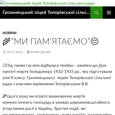
Пошук
Грозинецький ліцей Топорівської сільської ради
ПЕРЕЙТИ
ГОЛОВ
ДО
МЕНЮ
КОНТЕНТУ
НОВИНИ
🌾”МИ ПАМ’ЯТАЄМО”😔
29.11.2024
БУРАК ДЕНИС
☑Під таким гаслом відбулася лінійка – реквієм до Дня
пам’яті жертв Голодомору 1932-1933 рр., яку підготували
учні 8 класу Грозинецького ліцею Топорівської сільської
ради з класним керівником Топорівським В.В.
🌾Цього року ми втретє вшановуємо жертв
комуністичного геноциду в умовах широкомасштабного
вторгнення росії в Україну. Трагічні події, які
ми переживаємо, засвідчують: жива пам’ять надзвичайно