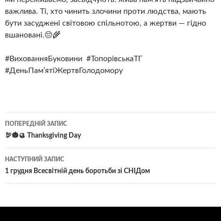
важлива. Ті, хто чинить злочини проти людства, мають
бути засуджені світовою спільнотою, а жертви — гідно
вшановані.😔🌾
#ВихованняБуковини #ТопорівськаТГ
#ДеньПам’ятіЖертвГолодомору
Навігація
ПОПЕРЕДНІЙ ЗАПИС
по
🦃🎃🥮 Thanksgiving Day
записам
НАСТУПНИЙ ЗАПИС
1 грудня Всесвітній день боротьби зі СНІДом