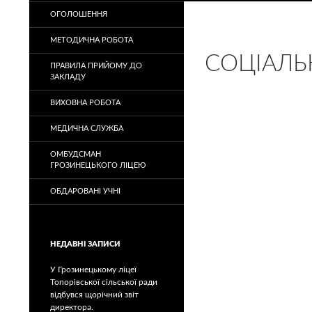
ОГОЛОШЕННЯ
МЕТОДИЧНА РОБОТА
СОЦІАЛЬ
ПРАВИЛА ПРИЙОМУ ДО
ЗАКЛАДУ
ВИХОВНА РОБОТА
МЕДИЧНА СЛУЖБА
ОМБУДСМАН
ГРОЗИНЕЦЬКОГО ЛІЦЕЮ
ОБДАРОВАНІ УЧНІ
НЕДАВНІ ЗАПИСИ
У Грозинецькому ліцеї
Топорівської сільської ради
відбувся щорічний звіт
директора.