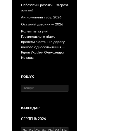
Небезпечні розваги – загроза
життю!
Англомовний табір 2026
Останній дзвоник — 2026
Колектив та учні
Грозинецького ліцею
провели в останню дорогу
нашого односельчанина —
Героя України Олександра
Коташа
ПОШУК
Пошук:
КАЛЕНДАР
СЕРПЕНЬ 2026