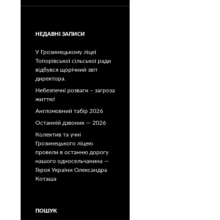
НЕДАВНІ ЗАПИСИ
У Грозинецькому ліцеї
Топорівської сільської ради
відбувся щорічний звіт
директора.
Небезпечні розваги – загроза
життю!
Англомовний табір 2026
Останній дзвоник — 2026
Колектив та учні
Грозинецького ліцею
провели в останню дорогу
нашого односельчанина —
Героя України Олександра
Коташа
ПОШУК