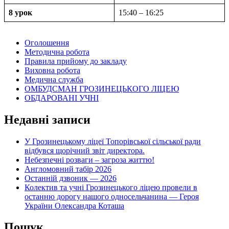
8 урок
15:40 – 16:25
Оголошення
Методична робота
Правила прийому до закладу
Виховна робота
Медична служба
ОМБУДСМАН ГРОЗИНЕЦЬКОГО ЛІЦЕЮ
ОБДАРОВАНІ УЧНІ
Недавні записи
У Грозинецькому ліцеї Топорівської сільської ради
відбувся щорічний звіт директора.
Небезпечні розваги – загроза життю!
Англомовний табір 2026
Останній дзвоник — 2026
Колектив та учні Грозинецького ліцею провели в
останню дорогу нашого односельчанина — Героя
України Олександра Коташа
Пошук