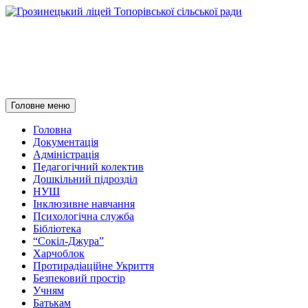
Грозинецький ліцей
Топорівської сільської ради
Пошук
Перейти
Головне меню
до
контенту
Головна
Документація
Адміністрація
Педагогічний колектив
Дошкільний підрозділ
НУШ
Інклюзивне навчання
Психологічна служба
Бібліотека
“Сокіл-Джура”
Харчоблок
Протирадіаційне Укриття
Безпековий простір
Учням
Батькам