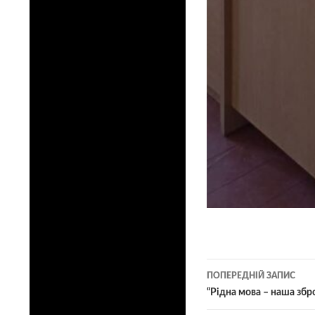
Навігація
ПОПЕРЕДНІЙ ЗАПИС
по
“Рідна мова – наша збро