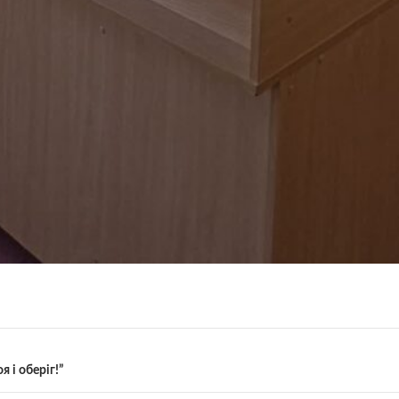
я і оберіг!”