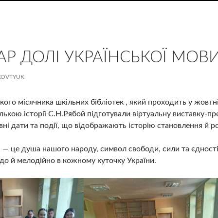
АР ДОЛІ УКРАЇНСЬКОЇ МОВИ
KOVTYUK
кого місячника шкільних бібліотек , який проходить у жовтні
елькою історії С.Н.Рябой підготували віртуальну виставку-п
вні дати та події, що відображають історію становлення й ро
а — це душа нашого народу, символ свободи, сили та єдност
рдо й мелодійно в кожному куточку України.