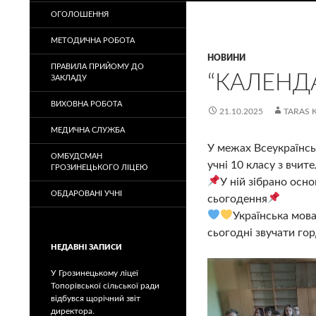
ОГОЛОШЕННЯ
МЕТОДИЧНА РОБОТА
НОВИНИ
ПРАВИЛА ПРИЙОМУ ДО
“КАЛЕНД
ЗАКЛАДУ
ВИХОВНА РОБОТА
21.10.2025
TARAS 
МЕДИЧНА СЛУЖБА
У межах Всеукраїнсь
ОМБУДСМАН
учні 10 класу з вчит
ГРОЗИНЕЦЬКОГО ЛІЦЕЮ
У ній зібрано осно
ОБДАРОВАНІ УЧНІ
сьогодення
Українська мов
сьогодні звучати го
НЕДАВНІ ЗАПИСИ
У Грозинецькому ліцеї
Топорівської сільської ради
відбувся щорічний звіт
директора.