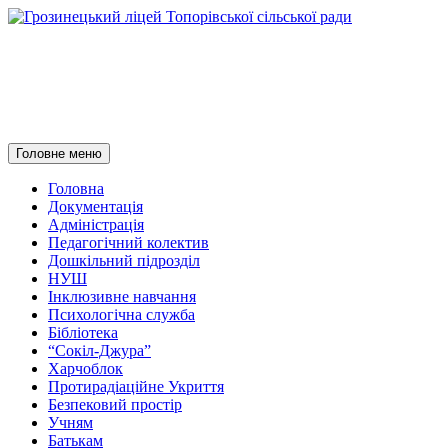
Грозинецький ліцей
Топорівської сільської ради
Пошук
Перейти
Головне меню
до
контенту
Головна
Документація
Адміністрація
Педагогічний колектив
Дошкільний підрозділ
НУШ
Інклюзивне навчання
Психологічна служба
Бібліотека
“Сокіл-Джура”
Харчоблок
Протирадіаційне Укриття
Безпековий простір
Учням
Батькам