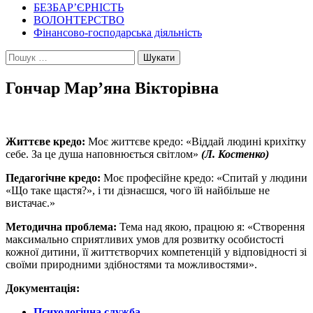
БЕЗБАР’ЄРНІСТЬ
ВОЛОНТЕРСТВО
Фінансово-господарська діяльність
Пошук:
Гончар Мар’яна Вікторівна
Життєве кредо:
Моє життєве кредо: «Віддай людині крихітку
себе. За це душа наповнюється світлом»
(Л. Костенко)
Педагогічне кредо:
Моє професійне кредо: «Спитай у людини
«Що таке щастя?», і ти дізнаєшся, чого їй найбільше не
вистачає.»
Методична проблема:
Тема над якою, працюю я: «Створення
максимально сприятливих умов для розвитку особистості
кожної дитини, її життєтворчих компетенцій у відповідності зі
своїми природними здібностями та можливостями».
Документація:
Психологічна служба