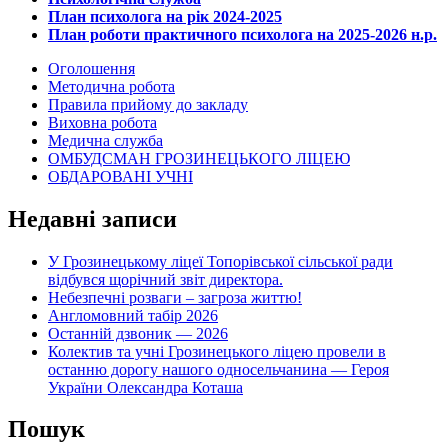
План психолога на рік 2024-2025
План роботи практичного психолога на 2025-2026 н.р.
Оголошення
Методична робота
Правила прийому до закладу
Виховна робота
Медична служба
ОМБУДСМАН ГРОЗИНЕЦЬКОГО ЛІЦЕЮ
ОБДАРОВАНІ УЧНІ
Недавні записи
У Грозинецькому ліцеї Топорівської сільської ради
відбувся щорічний звіт директора.
Небезпечні розваги – загроза життю!
Англомовний табір 2026
Останній дзвоник — 2026
Колектив та учні Грозинецького ліцею провели в
останню дорогу нашого односельчанина — Героя
України Олександра Коташа
Пошук