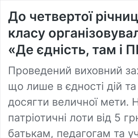
До четвертої річниц
класу організовува
«Де єдність, там і
Проведений виховний зах
що лише в єдності дій т
досягти величної мети. Н
патріотичні лоти від 5 г
батькам, педагогам та у