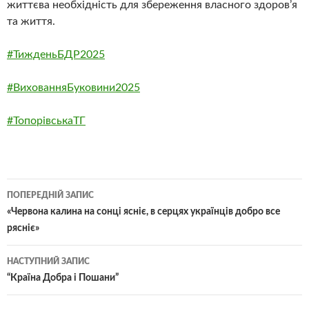
життєва необхідність для збереження власного здоров’я
та життя.
#ТижденьБДР2025
#ВихованняБуковини2025
#ТопорівськаТГ
Навігація
ПОПЕРЕДНІЙ ЗАПИС
по
«Червона калина на сонці ясніє, в серцях українців добро все
рясніє»
записам
НАСТУПНИЙ ЗАПИС
“Країна Добра і Пошани”