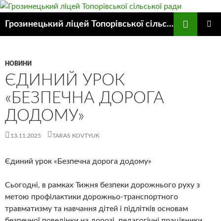
Пошук
Грозинецький ліцей Топорівської сільської ради
ПЕРЕЙТИ
ГОЛОВ
ДО
МЕНЮ
КОНТЕНТУ
НОВИНИ
ЄДИНИЙ УРОК
«БЕЗПЕЧНА ДОРОГА
ДОДОМУ»
13.11.2025
TARAS KOVTYUK
Єдиний урок «Безпечна дорога додому»
Сьогодні, в рамках Тижня безпеки дорожнього руху з
метою профілактики дорожньо-транспортного
травматизму та навчання дітей і підлітків основам
безпечної поведінки на дорозі, педагогічні працівники