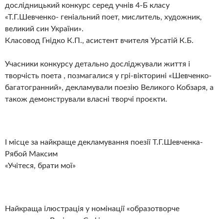
дослідницький конкурс серед учнів 4-Б класу
«Т.Г.Шевченко- геніальний поет, мислитель, художник,
великий син України».
Класовод Гнідко К.П., асистент вчителя Урсатій К.Б.
Учасники конкурсу детально досліджували життя і
творчість поета , позмагалися у грі-вікторині «Шевченко-
багатогранний», декламували поезію Великого Кобзаря, а
також демонстрували власні творчі проєкти.
І місце за найкраще декламування поезії Т.Г.Шевченка-
Рябой Максим
«Учітеся, брати мої»
Найкраща ілюстрація у номінації «образотворче