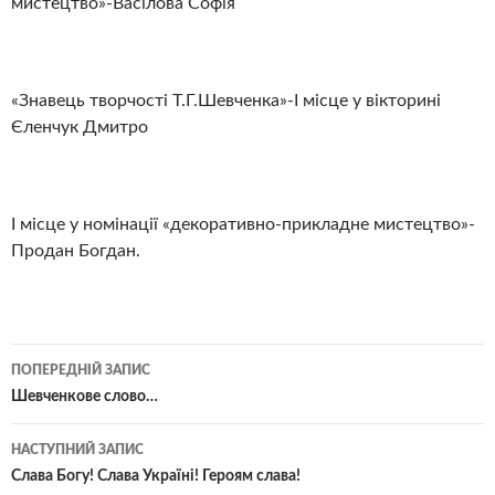
мистецтво»-Васілова Софія
«Знавець творчості Т.Г.Шевченка»-І місце у вікторині
Єленчук Дмитро
І місце у номінації «декоративно-прикладне мистецтво»-
Продан Богдан.
Навігація
ПОПЕРЕДНІЙ ЗАПИС
по
Шевченкове слово…
записам
НАСТУПНИЙ ЗАПИС
Слава Богу! Слава Україні! Героям слава!