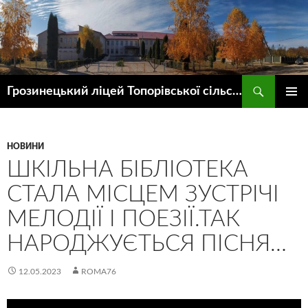
Пошук
Грозинецький ліцей Топорівської сільської ради
ПЕРЕЙТИ
ГОЛОВ
ДО
МЕНЮ
КОНТЕНТУ
НОВИНИ
ШКІЛЬНА БІБЛІОТЕКА
СТАЛА МІСЦЕМ ЗУСТРІЧІ
МЕЛОДІЇ І ПОЕЗІЇ.ТАК
НАРОДЖУЄТЬСЯ ПІСНЯ…
12.05.2023
ROMA76