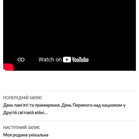
Навігація
ПОПЕРЕДНІЙ ЗАПИС
по
День пам’яті та примирення, День Перемоги над нацизмом у
Другій світовій війні…
записам
НАСТУПНИЙ ЗАПИС
Моя родина унікальна