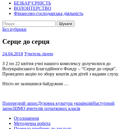
БЕЗБАР’ЄРНІСТЬ
ВОЛОНТЕРСТВО
Фінансово-господарська діяльність
Пошук:
Без рубрики
Серце до серця
24.04.2018
Учитель ліцею
З 2 по 22 квітня учні нашого комплексу долучилися до
Всеукраїнського Благодійного Фонду – “Серце до серця”.
Проведено акцію по збору коштів для дітей з вадами слуху.
Ніхто не залишився байдужим …
Навігація
Попередній запис
Духовна культура українців
Наступний
запис
ШМО вчителів початкових класів
по
Оголошення
записам
Методична робота
Правила прийому до закладу