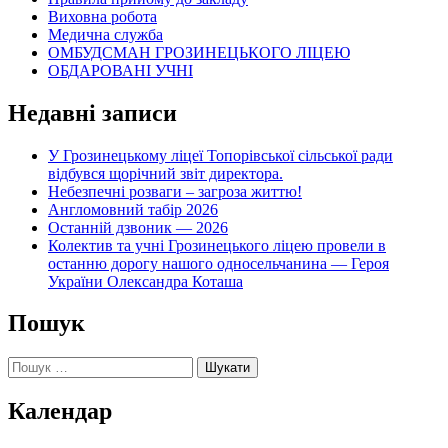
Виховна робота
Медична служба
ОМБУДСМАН ГРОЗИНЕЦЬКОГО ЛІЦЕЮ
ОБДАРОВАНІ УЧНІ
Недавні записи
У Грозинецькому ліцеї Топорівської сільської ради
відбувся щорічний звіт директора.
Небезпечні розваги – загроза життю!
Англомовний табір 2026
Останній дзвоник — 2026
Колектив та учні Грозинецького ліцею провели в
останню дорогу нашого односельчанина — Героя
України Олександра Коташа
Пошук
Пошук:
Календар