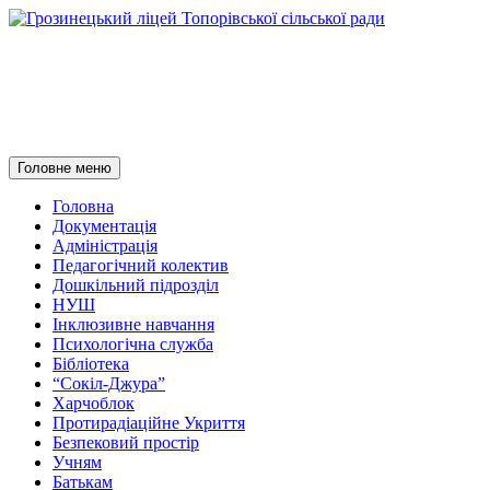
Грозинецький ліцей
Топорівської сільської ради
Пошук
Перейти
Головне меню
до
контенту
Головна
Документація
Адміністрація
Педагогічний колектив
Дошкільний підрозділ
НУШ
Інклюзивне навчання
Психологічна служба
Бібліотека
“Сокіл-Джура”
Харчоблок
Протирадіаційне Укриття
Безпековий простір
Учням
Батькам