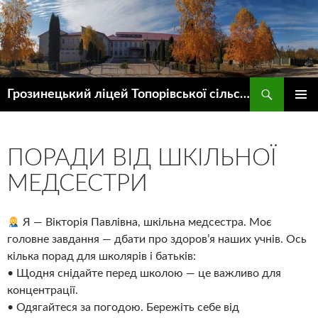
Пошук
Грозинецький ліцей Топорівської сільської ради
ПЕРЕЙТИ
ГОЛОВ
ДО
МЕНЮ
КОНТЕНТУ
ПОРАДИ ВІД ШКІЛЬНОЇ
МЕДСЕСТРИ
Я — Вікторія Павлівна, шкільна медсестра. Моє
головне завдання — дбати про здоров’я наших учнів. Ось
кілька порад для школярів і батьків:
• Щодня снідайте перед школою — це важливо для
концентрації.
• Одягайтеся за погодою. Бережіть себе від