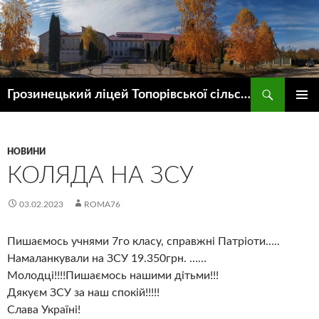
Пошук
Грозинецький ліцей Топорівської сільської ради
ПЕРЕЙТИ
ГОЛОВ
ДО
МЕНЮ
КОНТЕНТУ
НОВИНИ
КОЛЯДА НА ЗСУ
03.02.2023
ROMA76
Пишаємось учнями 7го класу, справжні Патріоти…..
Намаланкували на ЗСУ 19.350грн. ……
Молодці!!!!Пишаємось нашими дітьми!!!
Дякуєм ЗСУ за наш спокій!!!!!
Слава Україні!