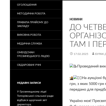
ОГОЛОШЕННЯ
МЕТОДИЧНА РОБОТА
НОВИНИ
ПРАВИЛА ПРИЙОМУ ДО
ДО ЧЕТВЕ
ЗАКЛАДУ
ОРГАНІЗ
ВИХОВНА РОБОТА
ТАМ І ПЕ
МЕДИЧНА СЛУЖБА
ОМБУДСМАН
17.02.2025
БУРАК 
ГРОЗИНЕЦЬКОГО ЛІЦЕЮ
ОБДАРОВАНІ УЧНІ
Проведений вихо
На аукціоні б
НЕДАВНІ ЗАПИСИ
грн, з яких 5000 гр
передано для придба
У Грозинецькому ліцеї
Топорівської сільської ради
відбувся щорічний звіт
Україно моя! Пресвят
директора.