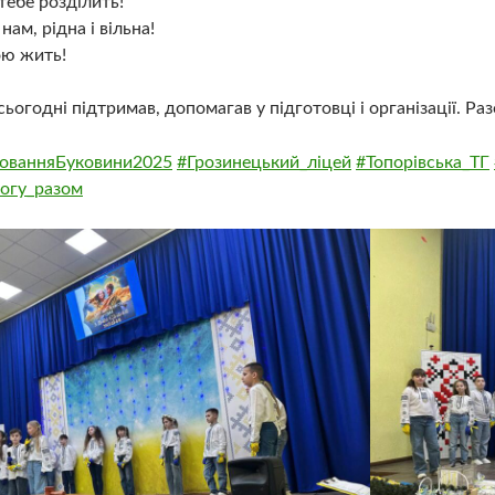
тебе розділить!
нам, рідна і вільна!
ною жить!
сьогодні підтримав, допомагав у підготовці і організації. Р
ованняБуковини2025
#Грозинецький_ліцей
#Топорівська_ТГ
огу_разом