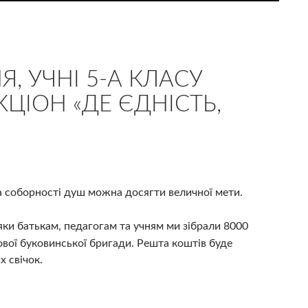
, УЧНІ 5-А КЛАСУ
ЦІОН «ДЕ ЄДНІСТЬ,
а соборності душ можна досягти величної мети.
дяки батькам, педагогам та учням ми зібрали 8000
ової буковинської бригади. Решта
коштів буде
х свічок.