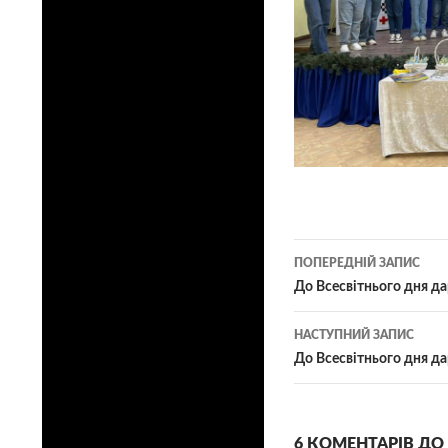
Навігація
ПОПЕРЕДНІЙ ЗАПИС
по
До Всесвітнього дня да
записам
НАСТУПНИЙ ЗАПИС
До Всесвітнього дня да
6 КОМЕНТАРІВ ДО