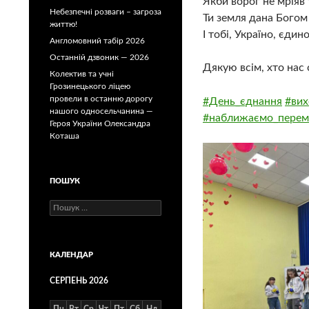
Якби ворог не мріяв 
Небезпечні розваги – загроза
Ти земля дана Богом 
життю!
І тобі, Україно, єди
Англомовний табір 2026
Останній дзвоник — 2026
Дякую всім, хто нас 
Колектив та учні
Грозинецького ліцею
провели в останню дорогу
#День_єднання
#вих
нашого односельчанина —
#наближаємо_перем
Героя України Олександра
Коташа
ПОШУК
Пошук:
КАЛЕНДАР
СЕРПЕНЬ 2026