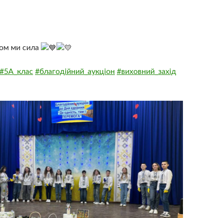
азом ми сила
#5А_клас
#благодійний_аукціон
#виховний_захід