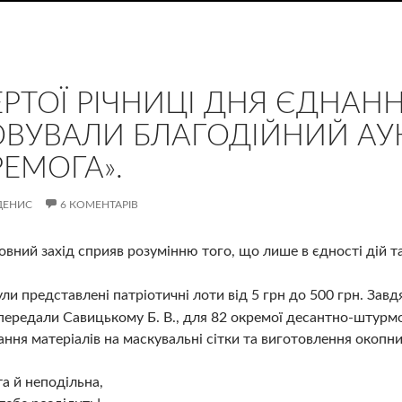
РТОЇ РІЧНИЦІ ДНЯ ЄДНАННЯ
ОВУВАЛИ БЛАГОДІЙНИЙ АУК
РЕМОГА».
ДЕНИС
6 КОМЕНТАРІВ
вний захід сприяв розумінню того, що лише в єдності дій т
ули представлені патріотичні лоти від 5 грн до 500 грн. Зав
н передали Савицькому Б. В., для 82 окремої десантно-штурм
ння матеріалів на маскувальні сітки та виготовлення окопни
а й неподільна,