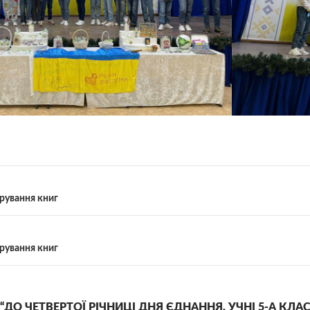
рування книг
рування книг
 “ДО ЧЕТВЕРТОЇ РІЧНИЦІ ДНЯ ЄДНАННЯ, УЧНІ 5-А К