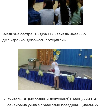
-медична сестра Гиндюк І.В. навчала наданню
долікарської допомоги потерпілим ;
вчитель ЗВ (молодший лейтенант) Савицький Р.А.
ознайомив учнів з правилами поведінки цивільних