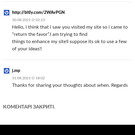
http://bitly.com/2WAvPGN
30.08.2021 О 02:23
Hello, i think that i saw you visited my site so i came to
“return the favor”.I am trying to find
things to enhance my site!I suppose its ok to use a few
of your ideas!!
j.mp
31.08.2021 О 18:02
Thanks for sharing your thoughts about when. Regards
КОМЕНТАРІ ЗАКРИТІ.