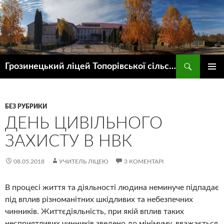
Пошук
Грозинецький ліцей Топорівської сільської ради
ПЕРЕЙТИ
ГОЛОВ
ДО
МЕНЮ
КОНТЕНТУ
БЕЗ РУБРИКИ
ДЕНЬ ЦИВІЛЬНОГО
ЗАХИСТУ В НВК
08.05.2018
УЧИТЕЛЬ ЛІЦЕЮ
3 КОМЕНТАРІ
В процесі життя та діяльності людина неминуче підпадає
під вплив різноманітних шкідливих та небезпечних
чинників. Життєдіяльність, при якій вплив таких
несприятливих чинників зведено до мінімуму, вважається