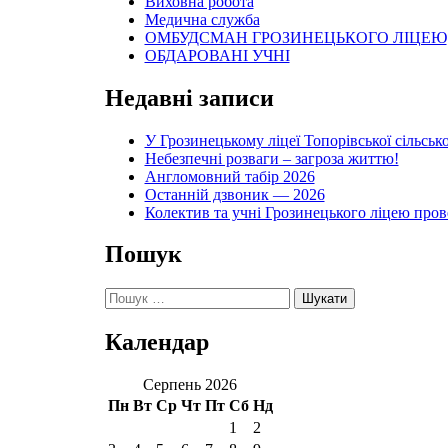
Виховна робота
Медична служба
ОМБУДСМАН ГРОЗИНЕЦЬКОГО ЛІЦЕЮ
ОБДАРОВАНІ УЧНІ
Недавні записи
У Грозинецькому ліцеї Топорівської сільсько
Небезпечні розваги – загроза життю!
Англомовний табір 2026
Останній дзвоник — 2026
Колектив та учні Грозинецького ліцею про
Пошук
Пошук:
Календар
Серпень 2026
Пн
Вт
Ср
Чт
Пт
Сб
Нд
1
2