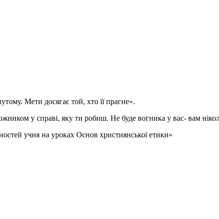
тому. Мети досягає той, хто її прагне».
ожником у справі, яку ти робиш. Не буде вогника у вас- вам нік
остей учня на уроках Основ християнської етики»