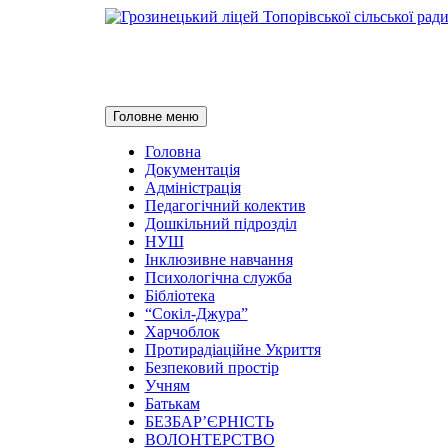
Грозинецький ліцей Топ
Пошук
Перейти
Головне меню
до
контенту
Головна
Документація
Адміністрація
Педагогічний колектив
Дошкільний підрозділ
НУШ
Інклюзивне навчання
Психологічна служба
Бібліотека
“Сокіл-Джура”
Харчоблок
Протирадіаційне Укриття
Безпековий простір
Учням
Батькам
БЕЗБАР’ЄРНІСТЬ
ВОЛОНТЕРСТВО