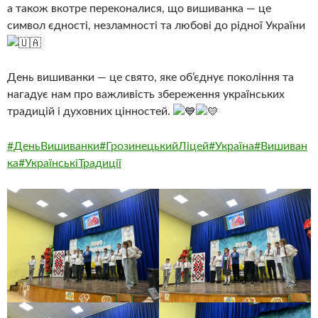
а також вкотре переконалися, що вишиванка — це
символ єдності, незламності та любові до рідної України
День вишиванки — це свято, яке об’єднує покоління та
нагадує нам про важливість збереження українських
традицій і духовних цінностей.
#ДеньВишиванки
#ГрозинецькийЛіцей
#Україна
#Вишиван
ка
#УкраїнськіТрадиції