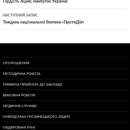
по
Гордість ліцею, майбутнє України!
записам
НАСТУПНИЙ ЗАПИС
Тиждень національної безпеки «ПротиДій»
ОГОЛОШЕННЯ
МЕТОДИЧНА РОБОТА
ПРАВИЛА ПРИЙОМУ ДО ЗАКЛАДУ
ВИХОВНА РОБОТА
МЕДИЧНА СЛУЖБА
ОМБУДСМАН ГРОЗИНЕЦЬКОГО ЛІЦЕЮ
ОБДАРОВАНІ УЧНІ