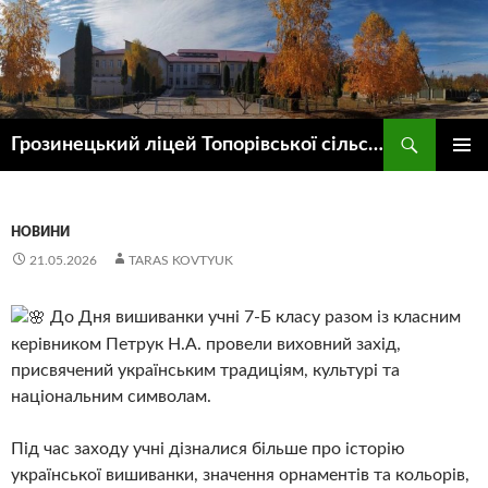
Пошук
Грозинецький ліцей Топорівської сільської ради
ПЕРЕЙТИ
ГОЛОВ
ДО
МЕНЮ
КОНТЕНТУ
НОВИНИ
21.05.2026
TARAS KOVTYUK
До Дня вишиванки учні 7-Б класу разом із класним
керівником Петрук Н.А. провели виховний захід,
присвячений українським традиціям, культурі та
національним символам.
Під час заходу учні дізналися більше про історію
української вишиванки, значення орнаментів та кольорів,